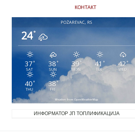
КОНТАКТ
POŽAREVAC, RS
24
°
37
38
39
41
42
°
°
°
°
°
SAT
SUN
MON
TUE
WED
40
38
°
°
THU
FRI
Weather from OpenWeatherMap
ИНФОРМАТОР ЈП ТОПЛИФИКАЦИЈА