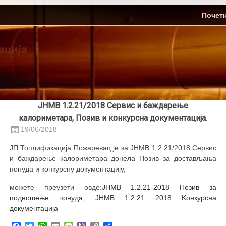
Skip
ЈП Топлификација
Почет
to
content
ЈНМВ 1.2.21/2018 Сервис и баждарење
калориметара, Позив и конкурсна документација.
19/06/2018
ЈП Топлификација Пожаревац је за ЈНМВ 1.2.21/2018 Сервис
и баждарење калориметара донела Позив за достављања
понуда и конкурсну документацију,
можете преузети овде:
ЈНМВ 1.2.21-2018 Позив за
подношење понуда,
ЈНМВ 1.2.21 2018 Kонкурсна
документација