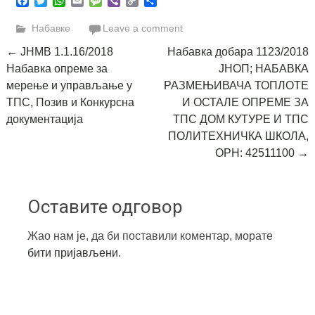
Facebook
Twitter
WhatsApp
Email
Message
Viber
Copy
Share
Link
Набавке
Leave a comment
Post
←
ЈНМВ 1.1.16/2018
Набавка добара 1123/2018
Набавка опреме за
ЈНОП; НАБАВКА
navigation
мерење и управљање у
РАЗМЕЊИВАЧА ТОПЛОТЕ
ТПС, Позив и Конкурсна
И ОСТАЛЕ ОПРЕМЕ ЗА
документација
ТПС ДОМ КУТУРЕ И ТПС
ПОЛИТЕХНИЧКА ШКОЛА,
ОРН: 42511100
→
Оставите одговор
Жао нам је, да би поставили коментар, морате
бити пријављени
.