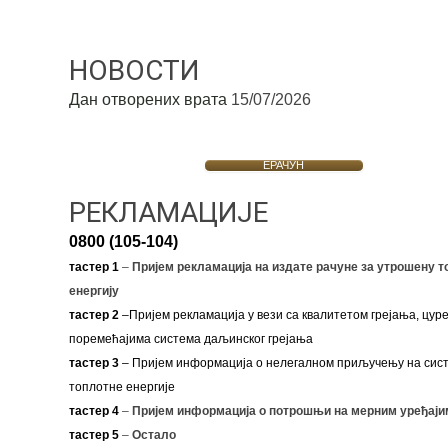
НОВОСТИ
Дан отворених врата
15/07/2026
ЕРАЧУН
РЕКЛАМАЦИЈЕ
0800 (105-104)
тастер 1
–
Пријем рекламација на издате рачуне за утрошену т
енергију
тастер 2
–Пријем рекламација у вези са квалитетом грејања, цуре
поремећајима система даљинског грејања
тастер 3
– Пријем информација о нелегалном приључењу на сис
топлотне енергије
тастер 4
–
Пријем информација о потрошњи на мерним уређаји
тастер 5
–
Остало