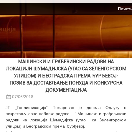
Skip
ЈП Топлификација
Почет
to
content
МАШИНСКИ И ГРАЂЕВИНСКИ РАДОВИ НА
ЛОКАЦИЈИ ШУМАДИЈСКА (УГАО СА ЗЕЛЕНГОРСКОМ
УЛИЦОМ) И БЕОГРАДСКА ПРЕМА ЂУРЂЕВОЈ-
ПОЗИВ ЗА ДОСТАВЉАЊЕ ПОНУДА И КОНКУРСНА
ДОКУМЕНТАЦИЈА
07/06/2018
ЈП „Топлификација“ Пожаревац је донела Одлуку о
покретању јавне набавке радова –“ Машински и грађевински
радови на локацији Шумадијска (угао са Зеленгорском
улицом) и Београдском према Ђурђевој.