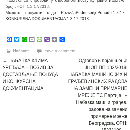
Набавка се спроводи у отвореном поступку јавне набавке
број ЈНОП 1.3.17/2018.
Можете преузети овде
PozivZaPodnosenjePonude.1.3.17
KONKURSNA DOKUMENTACIJA 1 3 17 2018
Facebook
Twitter
WhatsApp
Email
Message
Viber
Copy
Share
Link
Набавке
Leave a comment
Post
←
НАБАВКА КЛИМА
Одговор и појашњење
УРЕЂАЈА – ПОЗИВ ЗА
ЈНОП ПП 132/2018:
navigation
ДОСТАВЉАЊЕ ПОНУДА
НАБАВКА МАШИНСКИХ И
И КОНКУРСНА
ГРАЂЕВИНСКИХ РАДОВА
ДОКУМЕНТАЦИЈА
НА ЗАМЕНИ ПРИМАРНЕ
МРЕЖЕ ТС Партија I –
Набавка маш. и грађев.
радова на замени
примарне мреже
Београдска, ОРН: