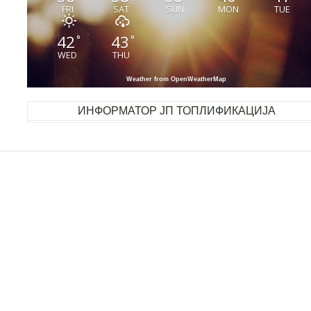
FRI
SAT
SUN
MON
TUE
42
43
°
°
WED
THU
Weather from OpenWeatherMap
ИНФОРМАТОР ЈП ТОПЛИФИКАЦИЈА