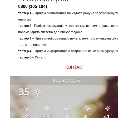
0800 (105-104)
тастер 1
–
Пријем рекламација на издате рачуне за утрошену т
енергију
тастер 2
–Пријем рекламација у вези са квалитетом грејања, цуре
поремећајима система даљинског грејања
тастер 3
– Пријем информација о нелегалном приључењу на сис
топлотне енергије
тастер 4
–
Пријем информација о потрошњи на мерним уређаји
тастер 5
–
Остало
КОНТАКТ
POŽAREVAC, RS
35
°
38
38
38
40
41
°
°
°
°
°