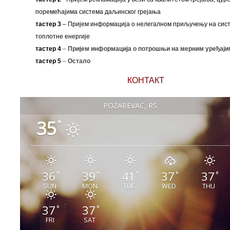
поремећајима система даљинског грејања
тастер 3
– Пријем информација о нелегалном приључењу на сис
топлотне енергије
тастер 4
–
Пријем информација о потрошњи на мерним уређаји
тастер 5
–
Остало
КОНТАКТ
POŽAREVAC, RS
35
°
36
39
41
37
37
°
°
°
°
°
SUN
MON
TUE
WED
THU
37
37
°
°
FRI
SAT