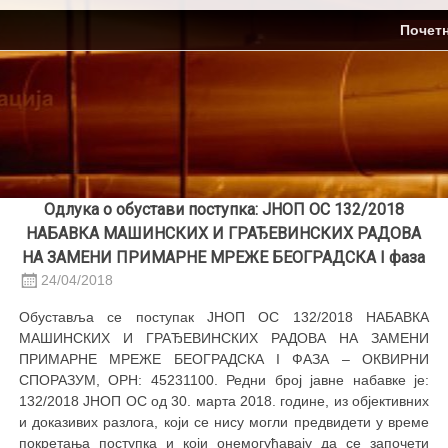
Skip
ЈП Топлификација
Почет
to
content
Одлука о обустави поступка: ЈНОП ОС 132/2018
НАБАВКА МАШИНСКИХ И ГРАЂЕВИНСКИХ РАДОВА
НА ЗАМЕНИ ПРИМАРНЕ МРЕЖЕ БЕОГРАДСКА I фаза
24/04/2018
Обуставља се поступак ЈНОП ОС 132/2018 НАБАВКА
МАШИНСКИХ И ГРАЂЕВИНСКИХ РАДОВА НА ЗАМЕНИ
ПРИМАРНЕ МРЕЖЕ БЕОГРАДСКА I ФАЗА – ОКВИРНИ
СПОРАЗУМ, ОРН: 45231100. Редни број јавне набавке је:
132/2018 ЈНОП ОС од 30. марта 2018. године, из објективних
и доказивих разлога, који се нису могли предвидети у време
покретања поступка и који онемогућавају да се започети