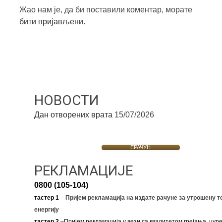
Жао нам је, да би поставили коментар, морате
бити пријављени
.
НОВОСТИ
Дан отворених врата
15/07/2026
ЕРАЧУН
РЕКЛАМАЦИЈЕ
0800 (105-104)
тастер 1
–
Пријем рекламација на издате рачуне за утрошену т
енергију
тастер 2
–Пријем рекламација у вези са квалитетом грејања, цуре