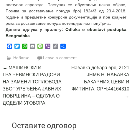
поступак спроведе. Поступак се обуставља након објаве,
Позива за достављање понуда број 1824/3 од 23.4.2018.
године и предметне конкурсне документације а пре крајњег
рока за достављање понуда потенцијалних понуђача
.
Донета одлука у прилогу:
Odluka o obustavi postupka
Beogradska
Facebook
Twitter
WhatsApp
Email
Message
Viber
Copy
Share
Link
Набавке
Leave a comment
Post
←
МАШИНСКИ И
Набавка добара број 2121
ГРАЂЕВИНСКИ РАДОВИ
ЈНМВ Н: НАБАВКА
navigation
НА ЗАМЕНИ ТОПЛОВОДА
БАКАРНИХ ЦЕВИ И
ЗБОГ УРЕЂЕЊА ЈАВНИХ
ФИТИНГА, ОРН:44164310
ПОВРШИНА – ОДЛУКА О
→
ДОДЕЛИ УГОВОРА
Оставите одговор