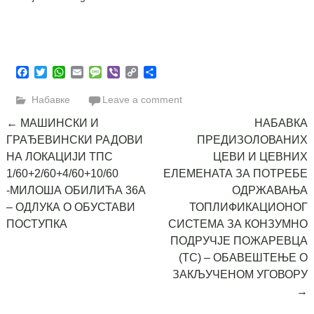
Facebook
Twitter
WhatsApp
Email
Message
Viber
Copy
Share
Link
Набавке
Leave a comment
Post
←
МАШИНСКИ И
НАБАВКА
ГРАЂЕВИНСКИ РАДОВИ
ПРЕДИЗОЛОВАНИХ
navigation
НА ЛОКАЦИЈИ ТПС
ЦЕВИ И ЦЕВНИХ
1/60+2/60+4/60+10/60
ЕЛЕМЕНАТА ЗА ПОТРЕБЕ
-МИЛОША ОБИЛИЋА 36А
ОДРЖАВАЊА
– ОДЛУКА О ОБУСТАВИ
ТОПЛИФИКАЦИОНОГ
ПОСТУПКА
СИСТЕМА ЗА КОНЗУМНО
ПОДРУЧЈЕ ПОЖАРЕВЦА
(ТС) – ОБАВЕШТЕЊЕ О
ЗАКЉУЧЕНОМ УГОВОРУ
→