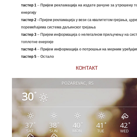
тастер 1
–
Пријем рекламација на издате рачуне за утрошену т
енергију
тастер 2
–Пријем рекламација у вези са квалитетом грејања, цуре
поремећајима система даљинског грејања
тастер 3
– Пријем информација о нелегалном приључењу на сис
топлотне енергије
тастер 4
–
Пријем информација о потрошњи на мерним уређаји
тастер 5
–
Остало
КОНТАКТ
POŽAREVAC, RS
30
°
37
38
40
41
42
°
°
°
°
°
SAT
SUN
MON
TUE
WED