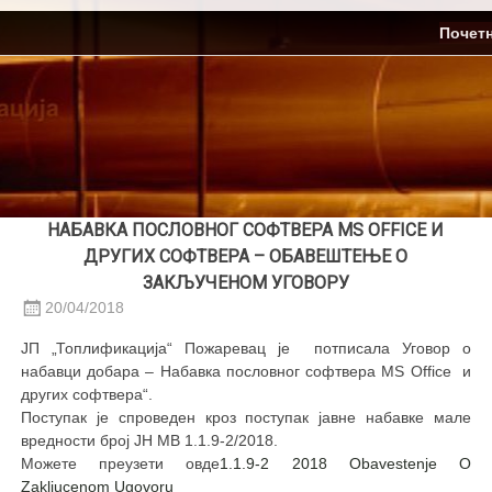
Skip
ЈП Топлификација
Почет
to
content
НАБАВКА ПОСЛОВНОГ СОФТВЕРА MS OFFICE И
ДРУГИХ СОФТВЕРА – ОБАВЕШТЕЊЕ О
ЗАКЉУЧЕНОМ УГОВОРУ
20/04/2018
ЈП „Топлификација“ Пожаревац је потписала Уговор о
набавци добара – Набавка пословног софтвера MS Office и
других софтвера“.
Поступак је спроведен кроз поступак јавне набавке мале
вредности број ЈН МВ 1.1.9-2/2018.
Можете преузети овде
1.1.9-2 2018 Obavestenje O
Zakljucenom Ugovoru