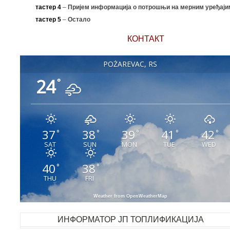
тастер 4
–
Пријем информација о потрошњи на мерним уређаји
тастер 5
–
Остало
КОНТАКТ
POŽAREVAC, RS
24
°
37
38
39
41
42
°
°
°
°
°
SAT
SUN
MON
TUE
WED
40
38
°
°
THU
FRI
Weather from OpenWeatherMap
ИНФОРМАТОР ЈП ТОПЛИФИКАЦИЈА