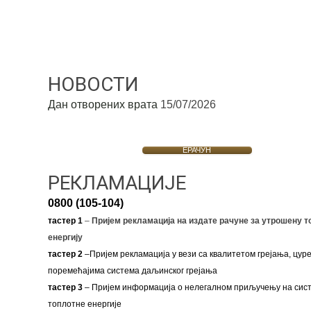
НОВОСТИ
Дан отворених врата
15/07/2026
ЕРАЧУН
РЕКЛАМАЦИЈЕ
0800 (105-104)
тастер 1
–
Пријем рекламација на издате рачуне за утрошену т
енергију
тастер 2
–Пријем рекламација у вези са квалитетом грејања, цуре
поремећајима система даљинског грејања
тастер 3
– Пријем информација о нелегалном приључењу на сис
топлотне енергије