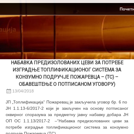
Skip
ЈП Топлификација
Почет
to
content
НАБАВКА ПРЕДИЗОЛОВАНИХ ЦЕВИ ЗА ПОТРЕБЕ
ИЗГРАДЊЕ ТОПЛИФИКАЦИОНОГ СИСТЕМА ЗА
КОНЗУМНО ПОДРУЧЈЕ ПОЖАРЕВЦА – (ТС) –
ОБАВЕШТЕЊЕ О ПОТПИСАНОМ УГОВОРУ)
13/04/2018
ЈП „Топлификација“ Пожаревац је закључила уговор бр. 6 по
ЈН 1.1.13-6/2017-2 који је закључен на основу потписаног
оквирног споразума за предметну јавну набавку добара ЈН
ОП ОС 1.1.13/2017-2 –“Набавка предизолованих цеви за
потребе изградње топлификационог система за конзумно
подручје Пожаревца (ТС).