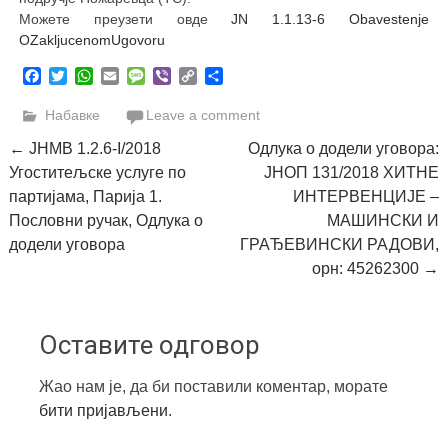
Можете преузети овде
JN 1.1.13-6 Obavestenje
OZakljucenomUgovoru
Facebook
Twitter
WhatsApp
Email
Message
Viber
Copy
Share
Link
Набавке
Leave a comment
Post
←
ЈНМВ 1.2.6-I/2018
Одлука о додели уговора:
Угоститељске услуге по
ЈНОП 131/2018 ХИТНЕ
navigation
партијама, Парија 1.
ИНТЕРВЕНЦИЈЕ –
Пословни ручак, Одлука о
МАШИНСКИ И
додели уговора
ГРАЂЕВИНСКИ РАДОВИ,
орн: 45262300
→
Оставите одговор
Жао нам је, да би поставили коментар, морате
бити пријављени
.