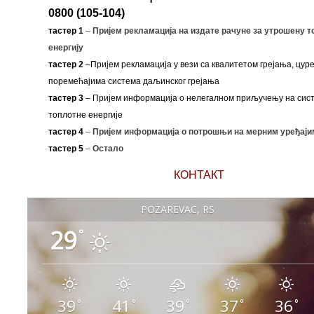
0800 (105-104)
тастер 1
–
Пријем рекламација на издате рачуне за утрошену т
енергију
тастер 2
–Пријем рекламација у вези са квалитетом грејања, цуре
поремећајима система даљинског грејања
тастер 3
– Пријем информација о нелегалном приључењу на сис
топлотне енергије
тастер 4
–
Пријем информација о потрошњи на мерним уређаји
тастер 5
–
Остало
КОНТАКТ
POŽAREVAC, RS
29
°
39
41
39
37
36
°
°
°
°
°