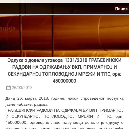
Skip
ЈП Топлификација
Почет
to
content
Одлука о додели уговора: 1331/2018 ГРАЂЕВИНСКИ
РАДОВИ НА ОДРЖАВАЊУ ВКП, ПРИМАРНОЈ И
СЕКУНДАРНОЈ ТОПЛОВОДНОЈ МРЕЖИ И ТПС, орн:
450000000
26/03/2018
Дана 26. марта 2018. године, након спроведеног поступка
јавне набавке, радова;
ГРАЂЕВИНСКИ РАДОВИ НА ОДРЖАВАЊУ ВКП ПРИМАРНОЈ
И СЕКУНДАРНОЈ ТОПЛОВОДНОЈ МРЕЖИ И ТПС, орн:
450000000, oдговорно лице наручиоца донело је одлуку о
додели уговора, након спроведеног поступка
,
прихватајући