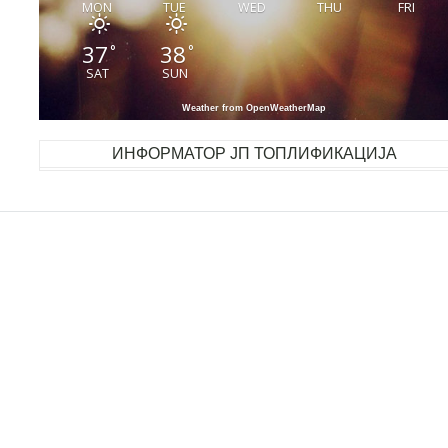
MON
TUE
WED
THU
FRI
37
38
°
°
SAT
SUN
Weather from OpenWeatherMap
ИНФОРМАТОР ЈП ТОПЛИФИКАЦИЈА