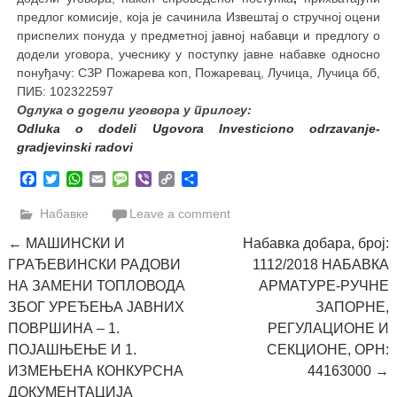
предлог комисије, која је сачинила Извештај о стручној оцени
приспелих понуда у предметној јавној набавци и предлогу о
додели уговора, учеснику у поступку јавне набавке односно
понуђачу: СЗР Пожарева коп, Пожаревац, Лучица, Лучица бб,
ПИБ: 102322597
Одлука о додели уговора у прилогу:
Odluka o dodeli Ugovora Investiciono odrzavanje-
gradjevinski radovi
Facebook
Twitter
WhatsApp
Email
Message
Viber
Copy
Share
Link
Набавке
Leave a comment
Post
←
МАШИНСКИ И
Набавка добара, број:
ГРАЂЕВИНСКИ РАДОВИ
1112/2018 НАБАВКА
navigation
НА ЗАМЕНИ ТОПЛОВОДА
АРМАТУРЕ-РУЧНЕ
ЗБОГ УРЕЂЕЊА ЈАВНИХ
ЗАПОРНЕ,
ПОВРШИНА – 1.
РЕГУЛАЦИОНЕ И
ПОЈАШЊЕЊЕ И 1.
СЕКЦИОНЕ, ОРН:
ИЗМЕЊЕНА КОНКУРСНА
44163000
→
ДОКУМЕНТАЦИЈА