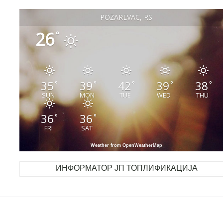
POŽAREVAC, RS
26
°
35
39
42
39
38
°
°
°
°
°
SUN
MON
TUE
WED
THU
36
36
°
°
FRI
SAT
Weather from OpenWeatherMap
ИНФОРМАТОР ЈП ТОПЛИФИКАЦИЈА