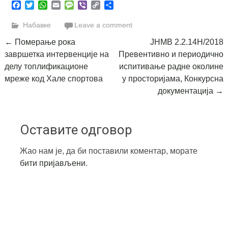
Facebook
Twitter
WhatsApp
Email
Message
Viber
Copy
Share
Link
Набавке
Leave a comment
Post
←
Померање рока
ЈНМВ 2.2.14Н/2018
завршетка интервенције на
Превентивно и периодично
navigation
делу топлификационе
испитивање радне околине
мреже код Хале спортова
у просторијама, Конкурсна
документација
→
Оставите одговор
Жао нам је, да би поставили коментар, морате
бити пријављени
.