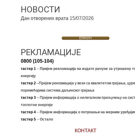
НОВОСТИ
Дан отворених врата
15/07/2026
ЕРАЧУН
РЕКЛАМАЦИЈЕ
0800 (105-104)
тастер 1
–
Пријем рекламација на издате рачуне за утрошену т
енергију
тастер 2
–Пријем рекламација у вези са квалитетом грејања, цуре
поремећајима система даљинског грејања
тастер 3
– Пријем информација о нелегалном приључењу на сис
топлотне енергије
тастер 4
–
Пријем информација о потрошњи на мерним уређаји
тастер 5
–
Остало
КОНТАКТ