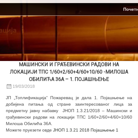
Skip
ЈП Топлификација
Почет
to
content
МАШИНСКИ И ГРАЂЕВИНСКИ РАДОВИ НА
ЛОКАЦИЈИ ТПС 1/60+2/60+4/60+10/60 -МИЛОША
ОБИЛИЋА 36А – 1. ПОЈАШЊЕЊЕ
19/03/2018
JП „Топлификација“ Пожаревац је дала 1. Појашњење на
добијена питања од стране заинтересованог лица за
предметну јавну набавку ЈНОП 1.3.21/2018 – Машински и
грађевински радови на локацији ТПС 1/60+2/60+4/60+10/60
Милоша Обилића 36А.
Можете пруезети овде
ЈНОП 1.3.21 2018 Појашњење 1