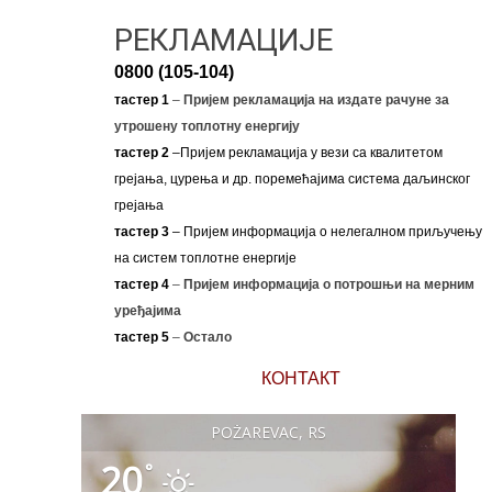
РЕКЛАМАЦИЈЕ
0800 (105-104)
тастер 1
–
Пријем рекламација на издате рачуне за
утрошену топлотну енергију
тастер 2
–Пријем рекламација у вези са квалитетом
грејања, цурења и др. поремећајима система даљинског
грејања
тастер 3
– Пријем информација о нелегалном приључењу
на систем топлотне енергије
тастер 4
–
Пријем информација о потрошњи на мерним
уређајима
тастер 5
–
Остало
КОНТАКТ
POŽAREVAC, RS
20
°