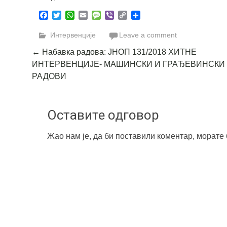
Facebook
Twitter
WhatsApp
Email
Message
Viber
Copy
Share
Link
Интервенције
Leave a comment
Post
←
Набавка радова: ЈНОП 131/2018 ХИТНЕ
ИНТЕРВЕНЦИЈЕ- МАШИНСКИ И ГРАЂЕВИНСКИ
navigation
РАДОВИ
Оставите одговор
Жао нам је, да би поставили коментар, морате