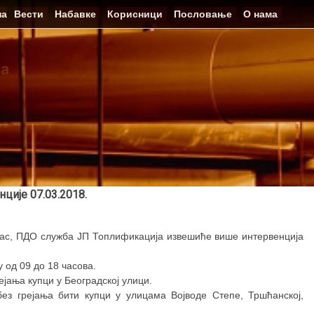
на
Вести
Набавке
Корисници
Пословање
О нама
ције 07.03.2018.
ас, ПДО служба ЈП Топлификација извешиће више интервенција
 од 09 до 18 часова.
ејања купци у Београдској улици.
без грејања бити купци у улицама Војводе Степе, Тршћанској,