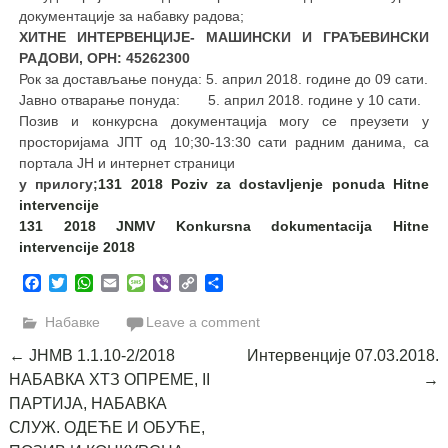
документацијe за набавку радова;
ХИТНЕ ИНТЕРВЕНЦИЈЕ- МАШИНСКИ И ГРАЂЕВИНСКИ
РАДОВИ, ОРН: 45262300
Рок за достављање понуда: 5. април 2018. године до 09 сати.
Јавно отварање понуда: 5. април 2018. године у 10 сати.
Позив и конкурсна документација могу се преузети у
просторијама ЈПТ од 10;30-13:30 сати радним данима, са
портала ЈН и интернет страници
у прилогу;
131 2018 Poziv za dostavljenje ponuda Hitne
intervencije
131 2018 JNMV Konkursna dokumentacija Hitne
intervencije 2018
Facebook
Twitter
WhatsApp
Email
Message
Viber
Copy
Share
Link
Набавке
Leave a comment
Post
←
ЈНМВ 1.1.10-2/2018
Интервенције 07.03.2018.
НАБАВКА ХТЗ ОПРЕМЕ, II
→
navigation
ПАРТИЈА, НАБАВКА
СЛУЖ. ОДЕЋЕ И ОБУЋЕ,