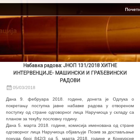
Skip
ЈП Топлификација
Почет
to
content
Набавка радова: ЈНОП 131/2018 ХИТНЕ
ИНТЕРВЕНЦИЈЕ- МАШИНСКИ И ГРАЂЕВИНСКИ
РАДОВИ
05/03/2018
Дана 9. фебруара 2018. године, донета је Одлука о
покретању поступка јавне набавке радова у отвореном
поступку од стране одговорног лица Наручиоца у складу са
планом за текућу пословну годину.
Дана 5. марта 2018. године, комисија именована од стране
одговорног лица Наручиоца објављује Позив за достављање
понуда број 842/3 од 5. марта 2018. године и Конкурснe