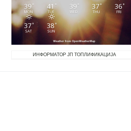
39
41
39
37
36
°
°
°
°
°
MON
TUE
WED
THU
FRI
37
38
°
°
SAT
SUN
Weather from OpenWeatherMap
ИНФОРМАТОР ЈП ТОПЛИФИКАЦИЈА