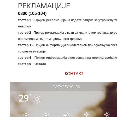
РЕКЛАМАЦИЈЕ
0800 (105-104)
тастер 1
–
Пријем рекламација на издате рачуне за утрошену т
енергију
тастер 2
–Пријем рекламација у вези са квалитетом грејања, цуре
поремећајима система даљинског грејања
тастер 3
– Пријем информација о нелегалном приључењу на сис
топлотне енергије
тастер 4
–
Пријем информација о потрошњи на мерним уређаји
тастер 5
–
Остало
КОНТАКТ
POŽAREVAC, RS
29
°