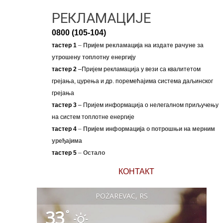
РЕКЛАМАЦИЈЕ
0800 (105-104)
тастер 1
–
Пријем рекламација на издате рачуне за
утрошену топлотну енергију
тастер 2
–Пријем рекламација у вези са квалитетом
грејања, цурења и др. поремећајима система даљинског
грејања
тастер 3
– Пријем информација о нелегалном приључењу
на систем топлотне енергије
тастер 4
–
Пријем информација о потрошњи на мерним
уређајима
тастер 5
–
Остало
КОНТАКТ
POŽAREVAC, RS
33
°