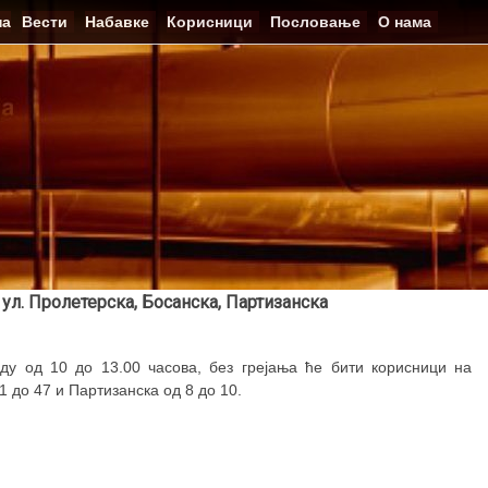
на
Вести
Набавке
Корисници
Пословање
О нама
ул. Пролетерска, Босанска, Партизанска
ду од 10 до 13.00 часова, без грејања ће бити корисници на
 до 47 и Партизанска од 8 до 10.