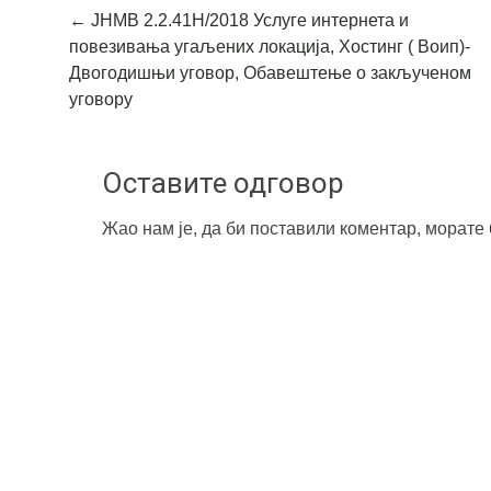
Post
←
ЈНМВ 2.2.41Н/2018 Услуге интернета и
повезивања угаљених локација, Хостинг ( Воип)-
navigation
Двогодишњи уговор, Обавештење о закљученом
уговору
Оставите одговор
Жао нам је, да би поставили коментар, морате