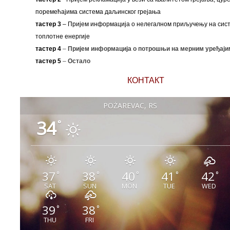
поремећајима система даљинског грејања
тастер 3
– Пријем информација о нелегалном приључењу на сис
топлотне енергије
тастер 4
–
Пријем информација о потрошњи на мерним уређаји
тастер 5
–
Остало
КОНТАКТ
POŽAREVAC, RS
34
°
37
38
40
41
42
°
°
°
°
°
SAT
SUN
MON
TUE
WED
39
38
°
°
THU
FRI