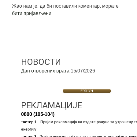
Жао нам је, да би поставили коментар, морате
бити пријављени
.
НОВОСТИ
Дан отворених врата
15/07/2026
ЕРАЧУН
РЕКЛАМАЦИЈЕ
0800 (105-104)
тастер 1
–
Пријем рекламација на издате рачуне за утрошену т
енергију
тастер 2
–Пријем рекламација у вези са квалитетом грејања, цуре