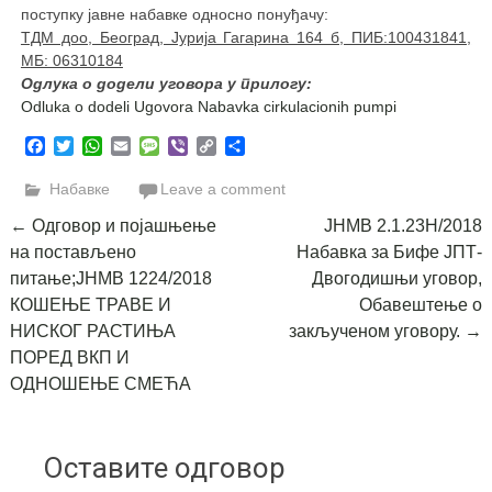
поступку јавне набавке односно понуђачу:
ТДМ доо, Београд, Јурија Гагарина 164 б, ПИБ:100431841,
МБ: 06310184
Одлука о додели уговора у прилогу:
Odluka o dodeli Ugovora Nabavka cirkulacionih pumpi
Facebook
Twitter
WhatsApp
Email
Message
Viber
Copy
Share
Link
Набавке
Leave a comment
Post
←
Одговор и појашњење
ЈНМВ 2.1.23Н/2018
на постављено
Набавка за Бифе ЈПТ-
navigation
питање;ЈНМВ 1224/2018
Двогодишњи уговор,
КОШЕЊЕ ТРАВЕ И
Обавештење о
НИСКОГ РАСТИЊА
закљученом уговору.
→
ПОРЕД ВКП И
ОДНОШЕЊЕ СМЕЋА
Оставите одговор