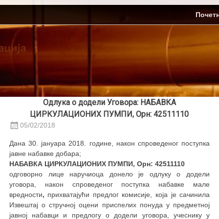
Skip
ЈП Топлификација
Почет
to
content
Одлука о додели Уговора: НАБАВКА
ЦИРКУЛАЦИОНИХ ПУМПИ, Орн: 42511110
05/02/2018
Дана 30. јануара 2018. године, након спроведеног поступка
јавне набавке добара;
НАБАВКА ЦИРКУЛАЦИОНИХ ПУМПИ, Орн: 42511110
oдговорно лице наручиоца донело је одлуку о додели
уговора, након спроведеног поступка набавке мале
вредности
,
прихватајући предлог комисије, која је сачинила
Извештај о стручној оцени приспелих понуда у предметној
јавној набавци и предлогу о додели уговора, учеснику у