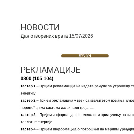
НОВОСТИ
Дан отворених врата
15/07/2026
ЕРАЧУН
РЕКЛАМАЦИЈЕ
0800 (105-104)
тастер 1
–
Пријем рекламација на издате рачуне за утрошену т
енергију
тастер 2
–Пријем рекламација у вези са квалитетом грејања, цуре
поремећајима система даљинског грејања
тастер 3
– Пријем информација о нелегалном приључењу на сис
топлотне енергије
тастер 4
–
Пријем информација о потрошњи на мерним уређаји