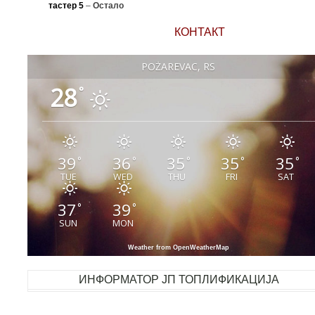
тастер 5
–
Остало
КОНТАКТ
POŽAREVAC, RS
28
°
39
36
35
35
35
°
°
°
°
°
TUE
WED
THU
FRI
SAT
37
39
°
°
SUN
MON
Weather from OpenWeatherMap
ИНФОРМАТОР ЈП ТОПЛИФИКАЦИЈА