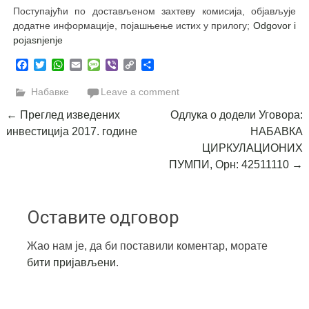
Поступајући по достављеном захтеву комисија, објављује
додатне информације, појашњење истих у прилогу;
Odgovor i
pojasnjenje
Facebook
Twitter
WhatsApp
Email
Message
Viber
Copy
Share
Link
Набавке
Leave a comment
Post
←
Преглед изведених
Одлука о додели Уговора:
инвестиција 2017. године
НАБАВКА
navigation
ЦИРКУЛАЦИОНИХ
ПУМПИ, Орн: 42511110
→
Оставите одговор
Жао нам је, да би поставили коментар, морате
бити пријављени
.