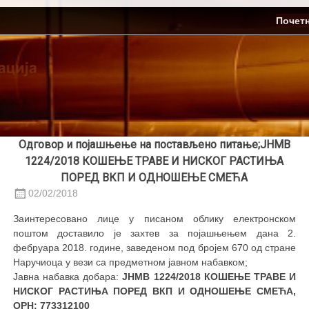
Skip
ЈП Топлификација
Почет
to
content
Одговор и појашњење на постављено питање;ЈНМВ
1224/2018 КОШЕЊЕ ТРАВЕ И НИСКОГ РАСТИЊА
ПОРЕД ВКП И ОДНОШЕЊЕ СМЕЋА
02/02/2018
Заинтересовано лице у писаном облику електронском
поштом доставило је захтев за појашњењем дана 2.
фебруара 2018. године, заведеном под бројем 670 од стране
Наручиоца у вези са предметном јавном набавком;
Јавна набавка добара:
ЈНМВ 1224/2018
КОШЕЊЕ
ТРАВЕ И
НИСКОГ РАСТИЊА ПОРЕД ВКП И ОДНОШЕЊЕ СМЕЋА,
ОРН: 773312100