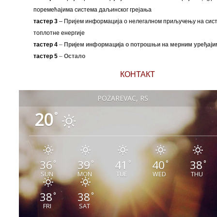
поремећајима система даљинског грејања
тастер 3
– Пријем информација о нелегалном приључењу на сис
топлотне енергије
тастер 4
–
Пријем информација о потрошњи на мерним уређаји
тастер 5
–
Остало
КОНТАКТ
POŽAREVAC, RS
20
°
36
39
41
40
38
°
°
°
°
°
SUN
MON
TUE
WED
THU
38
38
°
°
FRI
SAT