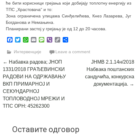
ће бити корисници грејања који добијају топлотну енергију из
ТПС „Храстовача“ и то:
Зона ограничена улицама Синђелићева, Кнез Лазарева, Југ
Богданова и Немањина.
Планирани застој у грејању је од 12 до 20 часова.
Facebook
Twitter
WhatsApp
Email
Message
Viber
Copy
Share
Link
Интервенције
Leave a comment
Post
←
Набавка радова; ЈНОП
ЈНМВ 2.1.14н/2018
1331/2018 ГРАЂЕВИНСКИ
Набвака поштанских
navigation
РАДОВИ НА ОДРЖАВАЊУ
сандучића, конкурсна
ВКП ПРИМАРНОЈ И
документација.
→
СЕКУНДАРНОЈ
ТОПЛОВОДНОЈ МРЕЖИ И
ТПС ОРН: 45262300
Оставите одговор