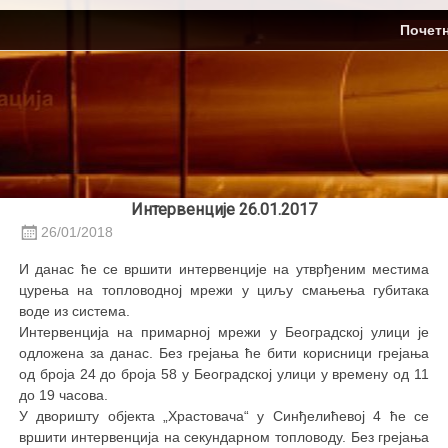
Skip
ЈП Топлификација
Почет
to
content
Интервенције 26.01.2017
26/01/2018
И данас ће се вршити интервенције на утврђеним местима
цурења на топловодној мрежи у циљу смањења губитака
воде из система.
Интервенција на примарној мрежи у Београдској улици је
одложена за данас. Без грејања ће бити корисници грејања
од броја 24 до броја 58 у Београдској улици у времену од 11
до 19 часова.
У дворишту објекта „Храстовача“ у Синђелићевој 4 ће се
вршити интервенција на секундарном топловоду. Без грејања