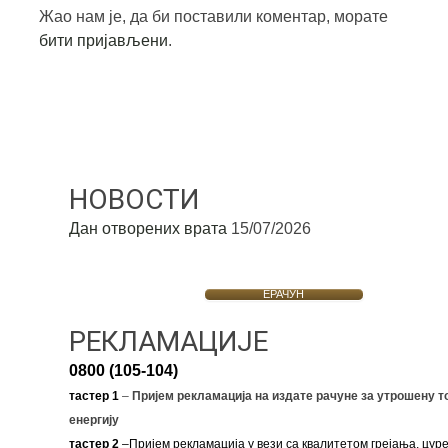
Жао нам је, да би поставили коментар, морате
бити пријављени
.
НОВОСТИ
Дан отворених врата
15/07/2026
ЕРАЧУН
РЕКЛАМАЦИЈЕ
0800 (105-104)
тастер 1
–
Пријем рекламација на издате рачуне за утрошену т
енергију
тастер 2
–Пријем рекламација у вези са квалитетом грејања, цуре