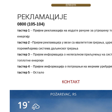
ЕРАЧУН
РЕКЛАМАЦИЈЕ
0800 (105-104)
тастер 1
–
Пријем рекламација на издате рачуне за утрошену т
енергију
тастер 2
–Пријем рекламација у вези са квалитетом грејања, цуре
поремећајима система даљинског грејања
тастер 3
– Пријем информација о нелегалном приључењу на сис
топлотне енергије
тастер 4
–
Пријем информација о потрошњи на мерним уређаји
тастер 5
–
Остало
КОНТАКТ
POŽAREVAC, RS
19
°