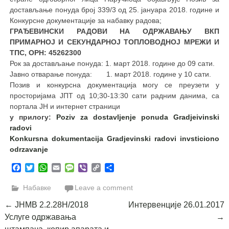
достављање понуда број 339/3 од 25. јануара 2018. године и
Конкурснe документацијe за набавку радова;
ГРАЂЕВИНСКИ РАДОВИ НА ОДРЖАВАЊУ ВКП
ПРИМАРНОЈ И СЕКУНДАРНОЈ ТОПЛОВОДНОЈ МРЕЖИ И
ТПС, ОРН: 45262300
Рок за достављање понуда: 1. март 2018. године до 09 сати.
Јавно отварање понуда: 1. март 2018. године у 10 сати.
Позив и конкурсна документација могу се преузети у
просторијама ЈПТ од 10;30-13:30 сати радним данима, са
портала ЈН и интернет страници
у прилогу:
Poziv za dostavljenje ponuda Gradjeivinski
radovi
Konkursna dokumentacija Gradjevinski radovi invsticiono
odrzavanje
Facebook
Twitter
WhatsApp
Email
Message
Viber
Copy
Share
Link
Набавке
Leave a comment
Post
←
ЈНМВ 2.2.28Н/2018
Интервенције 26.01.2017
Услуге одржавања
→
navigation