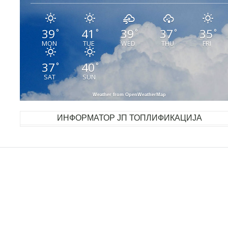
39
41
39
37
35
°
°
°
°
°
MON
TUE
WED
THU
FRI
37
40
°
°
SAT
SUN
Weather from OpenWeatherMap
ИНФОРМАТОР ЈП ТОПЛИФИКАЦИЈА