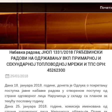
Skip
ЈП Топлификација
Почет
to
content
Набавка радова; ЈНОП 1331/2018 ГРАЂЕВИНСКИ
РАДОВИ НА ОДРЖАВАЊУ ВКП ПРИМАРНОЈ И
СЕКУНДАРНОЈ ТОПЛОВОДНОЈ МРЕЖИ И ТПС ОРН:
45262300
25/01/2018
Дана 18. јануара 2018. године, донета је Одлука о покретању
поступка јавне набавке радова у отвореном поступку од
стране одговорног лица Наручиоца у складу са планом за
текућу пословну годину.
Дана 25. јануара 2018. године, комисија именована од
стране одговорног лица Наручиоца објављује Позив за