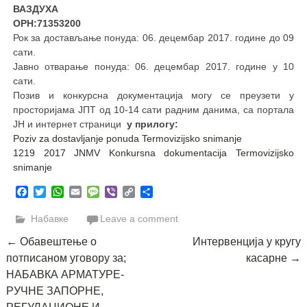
ВАЗДУХА
ОРН:71353200
Рок за достављање понуда: 06. децембар 2017. године до 09
сати.
Јавно отварање понуда: 06. децембар 2017. године у 10
сати.
Позив и конкурсна документација могу се преузети у
просторијама ЈПТ од 10-14 сати радним данима, са портала
ЈН и интернет страници
у прилогу:
Poziv za dostavljanje ponuda Termovizijsko snimanje
1219 2017 JNMV Konkursna dokumentacija Termovizijsko
snimanje
Facebook
Twitter
WhatsApp
Email
Message
Viber
Copy
Share
Link
Набавке
Leave a comment
Post
←
Обавештење о
Интервенција у кругу
потписаном уговору за;
касарне
→
navigation
НАБАВКА АРМАТУРЕ-
РУЧНЕ ЗАПОРНЕ,