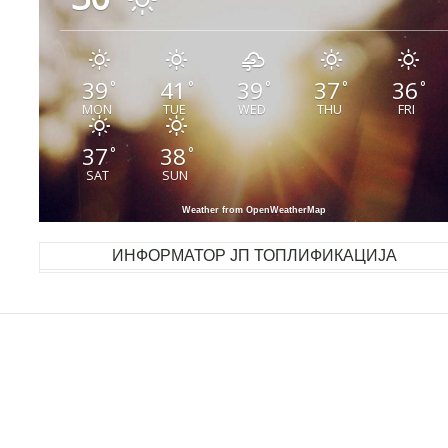
39
41
39
37
36
°
°
°
°
°
MON
TUE
WED
THU
FRI
37
38
°
°
SAT
SUN
Weather from OpenWeatherMap
ИНФОРМАТОР ЈП ТОПЛИФИКАЦИЈА