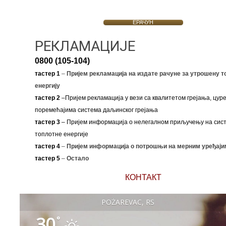
ЕРАЧУН
РЕКЛАМАЦИЈЕ
0800 (105-104)
тастер 1
–
Пријем рекламација на издате рачуне за утрошену т
енергију
тастер 2
–Пријем рекламација у вези са квалитетом грејања, цуре
поремећајима система даљинског грејања
тастер 3
– Пријем информација о нелегалном приључењу на сис
топлотне енергије
тастер 4
–
Пријем информација о потрошњи на мерним уређаји
тастер 5
–
Остало
КОНТАКТ
POŽAREVAC, RS
30
°