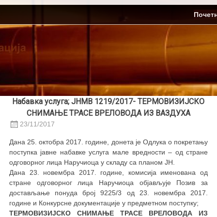
Skip
ЈП Топлификација
Почет
to
content
Набавка услуга; ЈНМВ 1219/2017- ТЕРМОВИЗИЈСКО
СНИМАЊЕ ТРАСЕ ВРЕЛОВОДА ИЗ ВАЗДУХА
23/11/2017
Дана 25. октобра 2017. године, донета је Одлука о покретању
поступка јавне набавке услуга мале вредности – од стране
одговорног лица Наручиоца у складу са планом ЈН.
Дана 23. новембра 2017. године, комисија именована од
стране одговорног лица Наручиоца објављује Позив за
достављање понуда број 9225/3 од 23. новембра 2017.
године и Конкурснe документацијe у предметном поступку;
ТЕРМОВИЗИЈСКО СНИМАЊЕ ТРАСЕ ВРЕЛОВОДА ИЗ