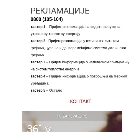
РЕКЛАМАЦИЈЕ
0800 (105-104)
тастер 1
–
Пријем рекламација на издате рачуне за
утрошену топлотну енергију
тастер 2
–Пријем рекламација у вези са квалитетом
грејања, цурења и др. поремећајима система даљинског
грејања
тастер 3
– Пријем информација о нелегалном приључењу
на систем топлотне енергије
тастер 4
–
Пријем информација о потрошњи на мерним
уређајима
тастер 5
–
Остало
КОНТАКТ
POŽAREVAC, RS
36
°