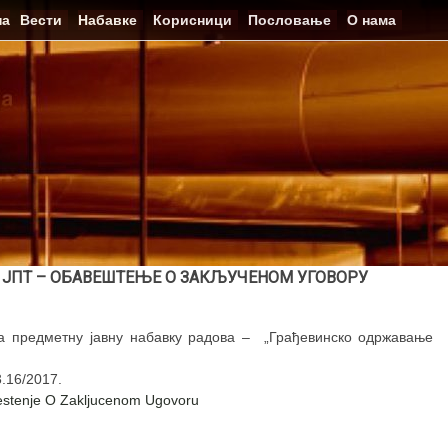
на
Вести
Набавке
Корисници
Пословање
О нама
ЈПТ – ОБАВЕШТЕЊЕ О ЗАКЉУЧЕНОМ УГОВОРУ
за предметну јавну набавку радова – „Грађевинско одржавање
.16/2017.
tenje O Zakljucenom Ugovoru