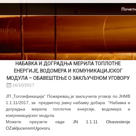
Skip
ЈП Топлификација
Почет
to
content
НАБАВКА И ДОГРАДЊА МЕРИЛА ТОПЛОТНЕ
ЕНЕРГИЈЕ, ВОДОМЕРА И КОМУНИКАЦИЈСКОГ
МОДУЛА – ОБАВЕШТЕЊЕ О ЗАКЉУЧЕНОМ УГОВОРУ
16/10/2017
ЈП „Топлификација“ Пожаревац је закључила уговор по ЈНМВ
1.1.11/2017, за предметну јавну набавку добара “Набавка и
доградња мерила топлотне енергије, водомера и
комуникацијског модула.
Можете преузети овде
JN 1.1.11 Obavestenje
OZakljucenomUgovoru