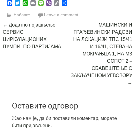
Facebook
Twitter
WhatsApp
Email
Message
Viber
Copy
Share
Link
Набавке
Leave a comment
Post
←
Додатно појашњење;
МАШИНСКИ И
СЕРВИС
ГРАЂЕВИНСКИ РАДОВИ
navigation
ЦИРКУЛАЦИОНИХ
НА ЛОКАЦИЈИ ТПС 15/41
ПУМПИ- ПО ПАРТИЈАМА
И 16/41, СТЕВАНА
МОКРАЊЦА 1, НА МЗ
СОПОТ 2 –
ОБАВЕШТЕЊЕ О
ЗАКЉУЧЕНОМ УГВОВОРУ
→
Оставите одговор
Жао нам је, да би поставили коментар, морате
бити пријављени
.