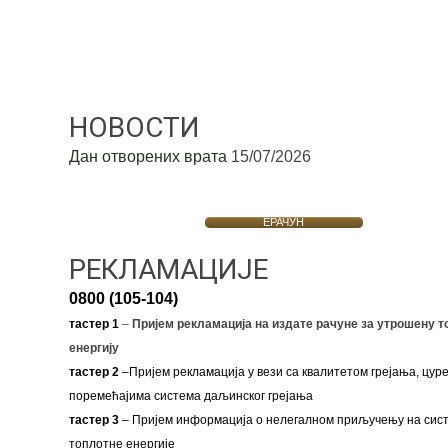
НОВОСТИ
Дан отворених врата
15/07/2026
ЕРАЧУН
РЕКЛАМАЦИЈЕ
0800 (105-104)
тастер 1
–
Пријем рекламација на издате рачуне за утрошену т
енергију
тастер 2
–Пријем рекламација у вези са квалитетом грејања, цуре
поремећајима система даљинског грејања
тастер 3
– Пријем информација о нелегалном приључењу на сис
топлотне енергије