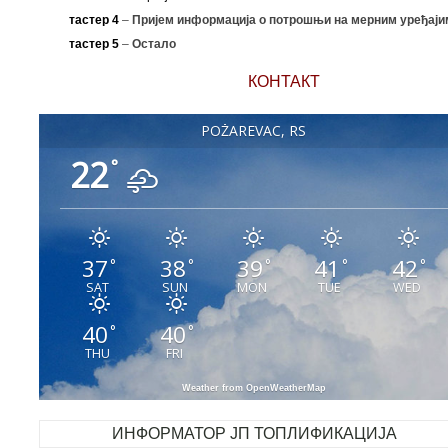
тастер 4
–
Пријем информација о потрошњи на мерним уређаји
тастер 5
–
Остало
КОНТАКТ
POŽAREVAC, RS
22
°
37
38
39
41
42
°
°
°
°
°
SAT
SUN
MON
TUE
WED
40
40
°
°
THU
FRI
Weather from OpenWeatherMap
ИНФОРМАТОР ЈП ТОПЛИФИКАЦИЈА