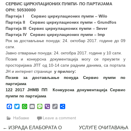
СЕРВИС ЦИРКУЛАЦИОНИХ ПУМПИ- ПО ПАРТИЈАМА
ОРН: 50530000
Партија
I Сервис циркулационих пумпи –
Wilo
Партија
II Сервис циркулационих пумпи – Grundfos
Партија
III Сервис циркулационих пумпи – Sever
Партија
IV Сервис циркулационих пумпи – Imp
Рок за достављање понуда: 24. октобар 2017. године до 09
сати.
Јавно отварање понуда: 24. октобра 2017. године у 10 сати.
Позив и конкурсна документација могу се преузети у
просторијама ЈПТ од 10-14 сати радним данима, са портала
ЈН и интернет страници
у прилогу:
Позив за достављање понуда Сервис пумпи по
партијама
122 2017 ЈНМВ ПП Конкурсна документација Сервис
пумпи по партијама
Facebook
Twitter
WhatsApp
Email
Message
Viber
Copy
Share
Link
Набавке
Leave a comment
Post
←
ИЗРАДА ЕЛАБОРАТА О
УСЛУГЕ ОЧИТАВАЊА