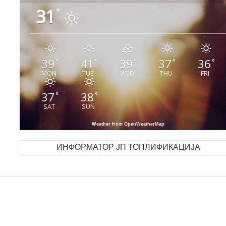
31
°
39
41
39
37
36
°
°
°
°
°
MON
TUE
WED
THU
FRI
37
38
°
°
SAT
SUN
Weather from OpenWeatherMap
ИНФОРМАТОР ЈП ТОПЛИФИКАЦИЈА