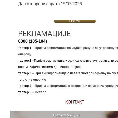
Дан отворених врата
15/07/2026
ЕРАЧУН
РЕКЛАМАЦИЈЕ
0800 (105-104)
тастер 1
–
Пријем рекламација на издате рачуне за утрошену т
енергију
тастер 2
–Пријем рекламација у вези са квалитетом грејања, цуре
поремећајима система даљинског грејања
тастер 3
– Пријем информација о нелегалном приључењу на сис
топлотне енергије
тастер 4
–
Пријем информација о потрошњи на мерним уређаји
тастер 5
–
Остало
КОНТАКТ
POŽAREVAC, RS