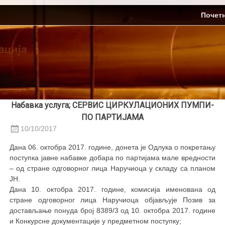
Skip
ЈП Топлификација
Почет
to
content
Набавка услуга; СЕРВИС ЦИРКУЛАЦИОНИХ ПУМПИ-
ПО ПАРТИЈАМА
10/10/2017
Дана 06. октобра 2017. године, донета је Одлука о покретању
поступка јавне набавке добара по партијама мале вредности
– од стране одговорног лица Наручиоца у складу са планом
ЈН.
Дана 10. октобра 2017. године, комисија именована од
стране одговорног лица Наручиоца објављује Позив за
достављање понуда број 8389/3 од 10. октобра 2017. године
и Конкурснe документацијe у предметном поступку;