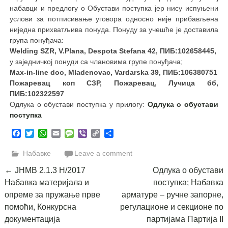
набавци и предлогу о Обустави поступка јер нису испуњени
услови за потписивање уговора односно није прибављена
ниједна прихватљива понуда. Понуду за учешће је доставила
група понуђача:
Welding SZR, V.Plana, Despota Stefana 42, ПИБ:102658445,
у заједничкој понуди са члановима групе понуђача;
Max-in-line doo, Mladenovac, Vardarska 39, ПИБ:106380751
Пожаревац коп СЗР, Пожаревац, Лучица бб,
ПИБ:102322597
Одлука о обустави поступка у прилогу:
Одлука о обустави
поступка
Facebook
Twitter
WhatsApp
Email
Message
Viber
Copy
Share
Link
Набавке
Leave a comment
Post
←
ЈНМВ 2.1.3 Н/2017
Одлука о обустави
Набавка материјала и
поступка; Набавка
navigation
опреме за пружање прве
арматуре – ручне запорне,
помоћи, Конкурсна
регулационе и секционе по
документација
партијама Партија II