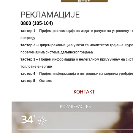
ЕРАЧУН
РЕКЛАМАЦИЈЕ
0800 (105-104)
тастер 1
–
Пријем рекламација на издате рачуне за утрошену т
енергију
тастер 2
–Пријем рекламација у вези са квалитетом грејања, цуре
поремећајима система даљинског грејања
тастер 3
– Пријем информација о нелегалном приључењу на сис
топлотне енергије
тастер 4
–
Пријем информација о потрошњи на мерним уређаји
тастер 5
–
Остало
КОНТАКТ
POŽAREVAC, RS
34
°