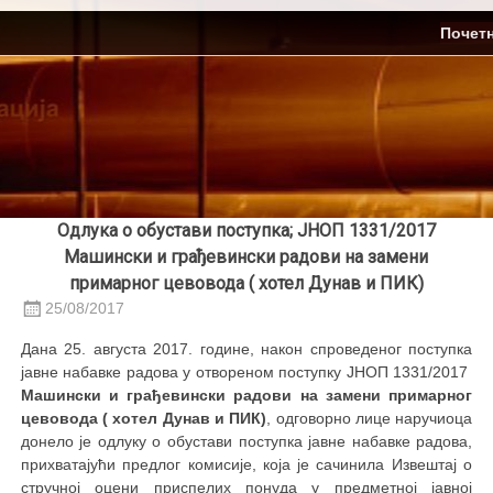
Skip
ЈП Топлификација
Почет
to
content
Одлука о обустави поступка; ЈНОП 1331/2017
Машински и грађевински радови на замени
примарног цевовода ( хотел Дунав и ПИК)
25/08/2017
Дана 25. августа 2017. године, након спроведеног поступка
јавне набавке радова у отвореном поступку ЈНОП 1331/2017
Машински и грађевински радови на замени примарног
цевовода ( хотел Дунав и ПИК)
, oдговорно лице наручиоца
донело је одлуку о обустави поступка јавне набавке радова,
прихватајући предлог комисије, која је сачинила Извештај о
стручној оцени приспелих понуда у предметној јавној