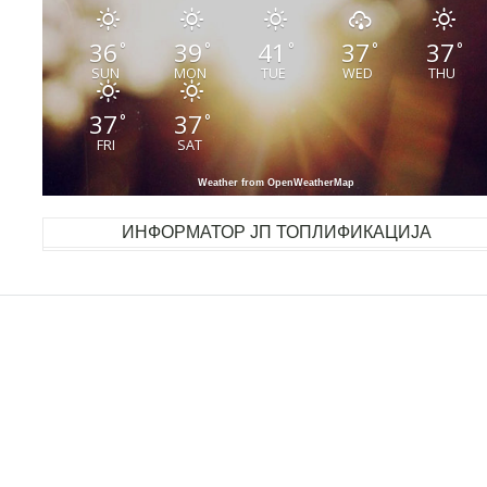
36
39
41
37
37
°
°
°
°
°
SUN
MON
TUE
WED
THU
37
37
°
°
FRI
SAT
Weather from OpenWeatherMap
ИНФОРМАТОР ЈП ТОПЛИФИКАЦИЈА