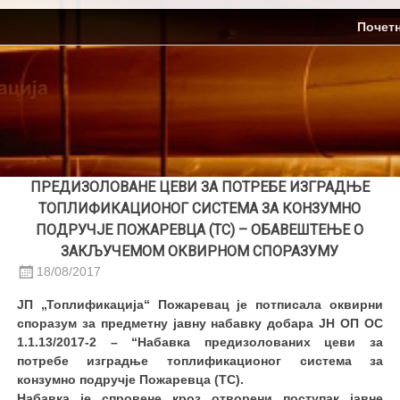
Skip
ЈП Топлификација
Почет
to
content
ПРЕДИЗОЛОВАНЕ ЦЕВИ ЗА ПОТРЕБЕ ИЗГРАДЊЕ
ТОПЛИФИКАЦИОНОГ СИСТЕМА ЗА КОНЗУМНО
ПОДРУЧЈЕ ПОЖАРЕВЦА (ТС) – ОБАВЕШТЕЊЕ О
ЗАКЉУЧЕМОМ ОКВИРНОМ СПОРАЗУМУ
18/08/2017
ЈП „Топлификација“ Пожаревац је потписала оквирни
споразум за предметну јавну набавку добара ЈН ОП ОС
1.1.13/2017-2 – “Набавка предизолованих цеви за
потребе изградње топлификационог система за
конзумно подручје Пожаревца (ТС).
Набавка је спровене кроз отворени поступак јавне