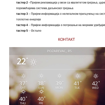
тастер 2
–Пријем рекламација у вези са квалитетом грејања, цуре
поремећајима система даљинског грејања
тастер 3
– Пријем информација о нелегалном приључењу на сис
топлотне енергије
тастер 4
–
Пријем информација о потрошњи на мерним уређаји
тастер 5
–
Остало
КОНТАКТ
POŽAREVAC, RS
22
°
37
38
39
41
42
°
°
°
°
°
SAT
SUN
MON
TUE
WED
40
40
°
°
THU
FRI