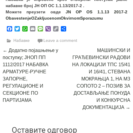
набавке број ЈН ОП ОС 1.1.13/2017-2 .
Можете преузети овде
JN OP OS 1.1.13 2017-2
ObavestenjeOZakljucenomOkvirnomSporazumu
Facebook
Twitter
WhatsApp
Email
Message
Viber
Copy
Share
Link
Набавке
Leave a comment
Post
←
Додатно појашњење у
МАШИНСКИ И
поступку; ЈНОП ПП
ГРАЂЕВИНСКИ РАДОВИ
navigation
1112/2017 НАБАВКА
НА ЛОКАЦИЈИ ТПС 15/41
АРМАТУРЕ-РУЧНЕ
И 16/41, СТЕВАНА
ЗАПОРНЕ,
МОКРАЊЦА 1, НА МЗ
РЕГУЛАЦИОНЕ И
СОПОТО 2 – ПОЗИВ ЗА
СЕКЦИОНЕ ПО
ДОСТАВЉАЊЕ ПОНУДА
ПАРТИЈАМА
И КОНКУРСНА
ДОКУМЕНТАЦИЈА
→
Оставите одговор