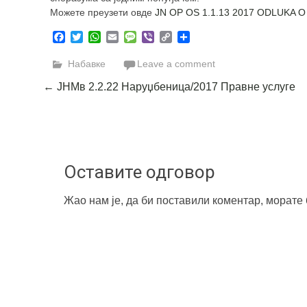
Можете преузети овде
JN OP OS 1.1.13 2017 ODLUKA 
Facebook
Twitter
WhatsApp
Email
Message
Viber
Copy
Share
Link
Набавке
Leave a comment
Post
←
ЈНМв 2.2.22 Наруџбеница/2017 Правне услуге
navigation
Оставите одговор
Жао нам је, да би поставили коментар, морате