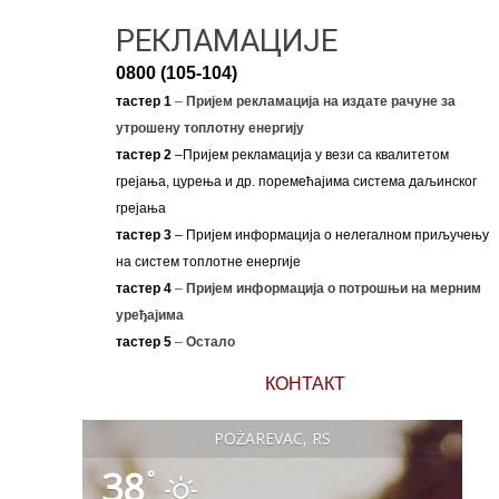
РЕКЛАМАЦИЈЕ
0800 (105-104)
тастер 1
–
Пријем рекламација на издате рачуне за
утрошену топлотну енергију
тастер 2
–Пријем рекламација у вези са квалитетом
грејања, цурења и др. поремећајима система даљинског
грејања
тастер 3
– Пријем информација о нелегалном приључењу
на систем топлотне енергије
тастер 4
–
Пријем информација о потрошњи на мерним
уређајима
тастер 5
–
Остало
КОНТАКТ
POŽAREVAC, RS
38
°