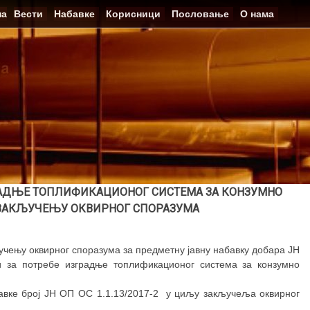
на
Вести
Набавке
Корисници
Пословање
О нама
РАДЊЕ ТОПЛИФИКАЦИОНОГ СИСТЕМА ЗА КОНЗУМНО
О ЗАКЉУЧЕЊУ ОКВИРНОГ СПОРАЗУМА
учењу оквирног споразума за предметну јавну набавку добара ЈН
и за потребе изградње топлификационог система за конзумно
бавке број ЈН ОП ОС 1.1.13/2017-2 у циљу закључеља оквирног