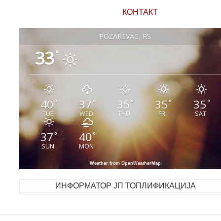
КОНТАКТ
POŽAREVAC, RS
33
°
40
37
35
35
35
°
°
°
°
°
TUE
WED
THU
FRI
SAT
37
40
°
°
SUN
MON
Weather from OpenWeatherMap
ИНФОРМАТОР ЈП ТОПЛИФИКАЦИЈА