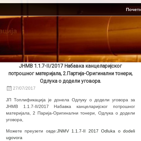
Skip
ЈП Топлификација
Почет
to
content
ЈНМВ 1.1.7-II/2017 Набавка канцеларијског
потрошног материјала, 2.Партија-Оригинални тонери,
Одлука о додели уговора.
27/07/2017
ЈП Топлификација је донела Одлуку о додели уговора за
ЈНМВ 1.1.7-II/2017 Набавка канцеларијског потрошног
материјала, 2 Парија-Оригинални тонери, Одлука о додели
уговора,
Можете преузети овде:
JNMV 1.1.7-II 2017 Odluka o dodeli
ugovora