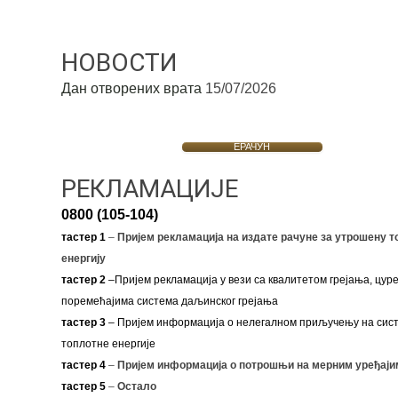
НОВОСТИ
Дан отворених врата
15/07/2026
ЕРАЧУН
РЕКЛАМАЦИЈЕ
0800 (105-104)
тастер 1
–
Пријем рекламација на издате рачуне за утрошену т
енергију
тастер 2
–Пријем рекламација у вези са квалитетом грејања, цуре
поремећајима система даљинског грејања
тастер 3
– Пријем информација о нелегалном приључењу на сис
топлотне енергије
тастер 4
–
Пријем информација о потрошњи на мерним уређаји
тастер 5
–
Остало