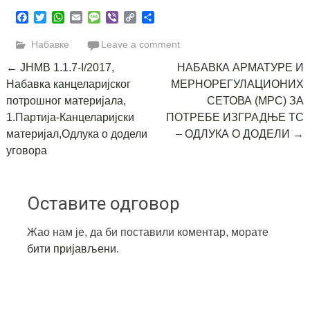
Facebook
Twitter
WhatsApp
Email
Message
Viber
Copy
Share
Link
Набавке
Leave a comment
Post
←
ЈНМВ 1.1.7-I/2017,
НАБАВКА АРМАТУРЕ И
Набавка канцеларијског
МЕРНОРЕГУЛАЦИОНИХ
navigation
потрошног материјала,
СЕТОВА (МРС) ЗА
1.Партија-Канцеларијски
ПОТРЕБЕ ИЗГРАДЊЕ ТС
материјал,Одлука о додели
– ОДЛУКА О ДОДЕЛИ
→
уговора
Оставите одговор
Жао нам је, да би поставили коментар, морате
бити пријављени
.