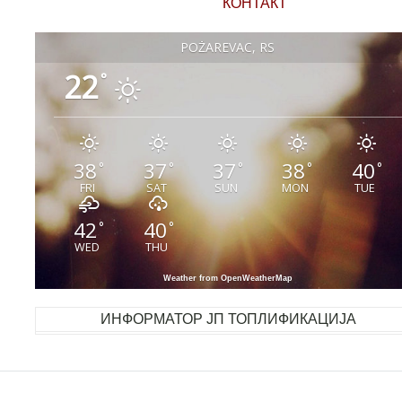
КОНТАКТ
POŽAREVAC, RS
22
°
38
37
37
38
40
°
°
°
°
°
FRI
SAT
SUN
MON
TUE
42
40
°
°
WED
THU
Weather from OpenWeatherMap
ИНФОРМАТОР ЈП ТОПЛИФИКАЦИЈА