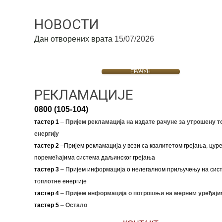
НОВОСТИ
Дан отворених врата
15/07/2026
ЕРАЧУН
РЕКЛАМАЦИЈЕ
0800 (105-104)
тастер 1
–
Пријем рекламација на издате рачуне за утрошену т
енергију
тастер 2
–Пријем рекламација у вези са квалитетом грејања, цуре
поремећајима система даљинског грејања
тастер 3
– Пријем информација о нелегалном приључењу на сис
топлотне енергије
тастер 4
–
Пријем информација о потрошњи на мерним уређаји
тастер 5
–
Остало