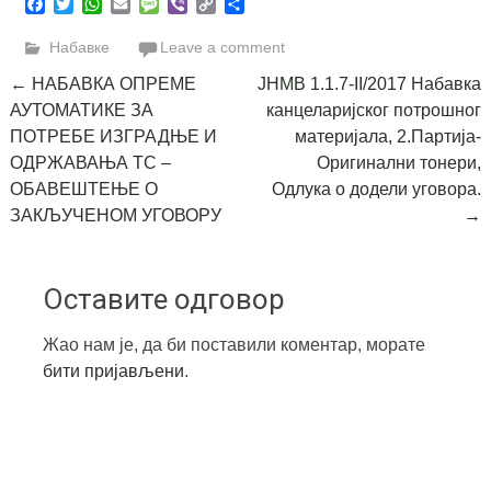
Facebook
Twitter
WhatsApp
Email
Message
Viber
Copy
Share
Link
Набавке
Leave a comment
Post
←
НАБАВКА ОПРЕМЕ
ЈНМВ 1.1.7-II/2017 Набавка
АУТОМАТИКЕ ЗА
канцеларијског потрошног
navigation
ПОТРЕБЕ ИЗГРАДЊЕ И
материјала, 2.Партија-
ОДРЖАВАЊА ТС –
Оригинални тонери,
ОБАВЕШТЕЊЕ О
Одлука о додели уговора.
ЗАКЉУЧЕНОМ УГОВОРУ
→
Оставите одговор
Жао нам је, да би поставили коментар, морате
бити пријављени
.