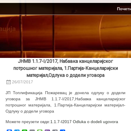
Skip
ЈП Топлификација
Почет
to
content
ЈНМВ 1.1.7-I/2017, Набавка канцеларијског
потрошног материјала, 1.Партија-Канцеларијски
материјал,Одлука о додели уговора
26/07/2017
ЈП Топлификација Пожаревац је донела одлуку о додели
уговора за ЈНМВ 1.1.7-I/2017,Набавка канцеларијског
потрошног материјала, 1.Партија-Канцеларијски материјал-
Одлуку о додели уговора
Можете преузети овде:
1.1.7-I2017 Odluka o dodeli ugovora