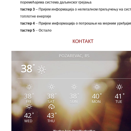
поремећајима система даљинског грејања
тастер 3
– Пријем информација о нелегалном приључењу на сис
топлотне енергије
тастер 4
–
Пријем информација о потрошњи на мерним уређаји
тастер 5
–
Остало
КОНТАКТ
POŽAREVAC, RS
38
°
38
38
38
40
41
°
°
°
°
°
FRI
SAT
SUN
MON
TUE
42
43
°
°
WED
THU