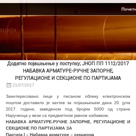
Skip
ЈП Топлификација
Почет
to
content
Додатно појашњење у поступку; ЈНОП ПП 1112/2017
НАБАВКА АРМАТУРЕ-РУЧНЕ ЗАПОРНЕ,
РЕГУЛАЦИОНЕ И СЕКЦИОНЕ ПО ПАРТИЈАМА
21/07/2017
Заинтересовано лице у писаном облику електронском
поштом доставило је захтев за појашњењем дана 20. јула
2017. године, заведеном под бројем 5000 од стране
Наручиоца у вези са предметном јавном набавком;
НАБАВКА АРМАТУРЕ-РУЧНЕ ЗАПОРНЕ, РЕГУЛАЦИОНЕ И
СЕКЦИОНЕ ПО ПАРТИЈАМА ЗА
Партија
I –
Набавка арматуре – секциона