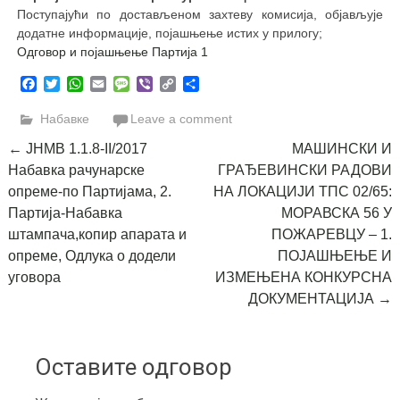
Поступајући по достављеном захтеву комисија, објављује
додатне информације, појашњење истих у прилогу;
Oдговор и појашњење Партија 1
Facebook
Twitter
WhatsApp
Email
Message
Viber
Copy
Share
Link
Набавке
Leave a comment
Post
←
ЈНМВ 1.1.8-II/2017
МАШИНСКИ И
Набавка рачунарске
ГРАЂЕВИНСКИ РАДОВИ
navigation
опреме-по Партијама, 2.
НА ЛОКАЦИЈИ ТПС 02/65:
Партија-Набавка
МОРАВСКА 56 У
штампача,копир апарата и
ПОЖАРЕВЦУ – 1.
опреме, Одлука о додели
ПОЈАШЊЕЊЕ И
уговора
ИЗМЕЊЕНА КОНКУРСНА
ДОКУМЕНТАЦИЈА
→
Оставите одговор