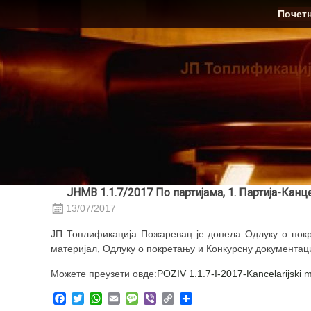
Skip
ЈП Топлификација
Почет
to
content
ЈНМВ 1.1.7/2017 По партијама, 1. Партија-Кан
13/07/2017
ЈП Топлификација Пожаревац је донела Одлуку о покр
материјал, Одлуку о покретању и Конкурсну документаци
Можете преузети овде:
POZIV 1.1.7-I-2017-Kancelarijski ma
Facebook
Twitter
WhatsApp
Email
Message
Viber
Copy
Share
Link