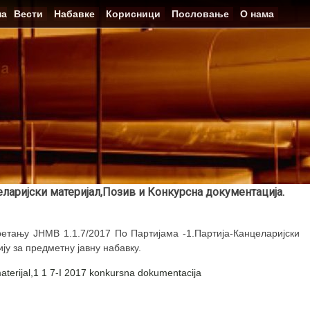
на
Вести
Набавке
Корисници
Пословање
О нама
целаријски материјал,Позив и Конкурсна документација.
етању ЈНМВ 1.1.7/2017 По Партијама -1.Партија-Канцеларијски
ју за предметну јавну набавку.
terijal,
1 1 7-I 2017 konkursna dokumentacija