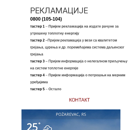
РЕКЛАМАЦИЈЕ
0800 (105-104)
тастер 1
–
Пријем рекламација на издате рачуне за
утрошену топлотну енергију
тастер 2
–Пријем рекламација у вези са квалитетом
грејања, цурења и др. поремећајима система даљинског
грејања
тастер 3
– Пријем информација о нелегалном приључењу
на систем топлотне енергије
тастер 4
–
Пријем информација о потрошњи на мерним
уређајима
тастер 5
–
Остало
КОНТАКТ
POŽAREVAC, RS
25
°