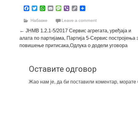
Facebook
Twitter
WhatsApp
Email
Message
Viber
Copy
Share
Link
Набавке
Leave a comment
Post
←
ЈНМВ 1.2.1-5/2017 Сервис агрегата, уређаја и
алата по партијама, Партија 5-Сервис постројења 
navigation
повишење притисака,Одлука о додели уговора
Оставите одговор
Жао нам је, да би поставили коментар, морате