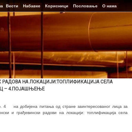
на
Вести
Набавке
Корисници
Пословање
О нама
 РАДОВА НА ЛОКАЦИЈИ:ТОПЛИФИКАЦИЈА СЕЛА
Ц – 4.ПОЈАШЊЕЊЕ
р. 4 на добијена питања од стране заинтересованог лица за
ски и грађевински радови на локацији: топлификација села