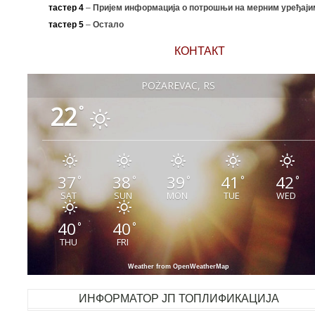
тастер 4
–
Пријем информација о потрошњи на мерним уређаји
тастер 5
–
Остало
КОНТАКТ
POŽAREVAC, RS
22
°
37
38
39
41
42
°
°
°
°
°
SAT
SUN
MON
TUE
WED
40
40
°
°
THU
FRI
Weather from OpenWeatherMap
ИНФОРМАТОР ЈП ТОПЛИФИКАЦИЈА