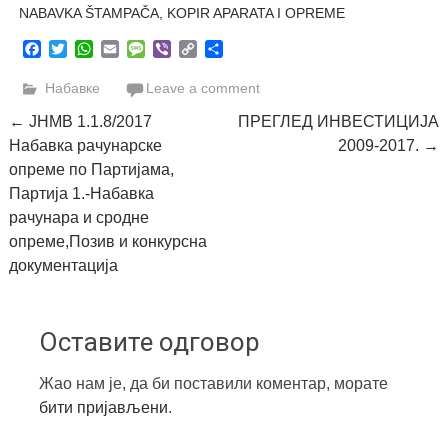
NABAVKA ŠTAMPAČA, KOPIR APARATA I OPREME
Facebook
Twitter
WhatsApp
Email
Message
Viber
Copy
Share
Link
Набавке
Leave a comment
Post
←
ЈНМВ 1.1.8/2017
ПРЕГЛЕД ИНВЕСТИЦИЈА
Набавка рачунарске
2009-2017.
→
navigation
опреме по Партијама,
Партија 1.-Набавка
рачунара и сродне
опреме,Позив и конкурсна
документација
Оставите одговор
Жао нам је, да би поставили коментар, морате
бити пријављени
.