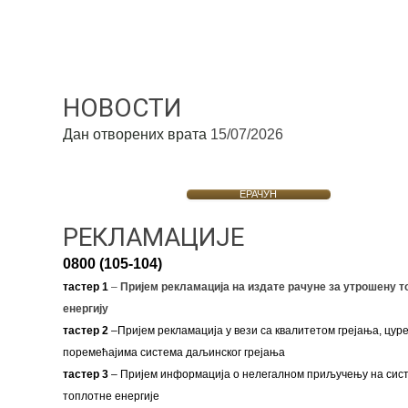
НОВОСТИ
Дан отворених врата
15/07/2026
ЕРАЧУН
РЕКЛАМАЦИЈЕ
0800 (105-104)
тастер 1
–
Пријем рекламација на издате рачуне за утрошену т
енергију
тастер 2
–Пријем рекламација у вези са квалитетом грејања, цуре
поремећајима система даљинског грејања
тастер 3
– Пријем информација о нелегалном приључењу на сис
топлотне енергије