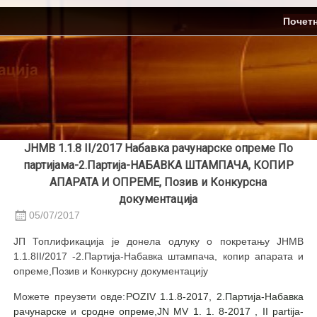
Skip
ЈП Топлификација
Почет
to
content
ЈНМВ 1.1.8 II/2017 Набавка рачунарске опреме По
партијама-2.Партија-НАБАВКА ШТАМПАЧА, КОПИР
АПАРАТА И ОПРЕМЕ, Позив и Конкурсна
документација
05/07/2017
ЈП Топлификација је донела одлуку о покретању ЈНМВ
1.1.8II/2017 -2.Партија-Набавка штампача, копир апарата и
опреме,Позив и Конкурсну документацију
Можете преузети овде:
POZIV 1.1.8-2017, 2.Партија-Набавка
рачунарске и сродне опреме,
JN MV 1. 1. 8-2017 , II partija-