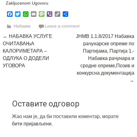
Zakljucenom Ugovoru
Facebook
Twitter
WhatsApp
Email
Message
Viber
Copy
Share
Link
Набавке
Leave a comment
Post
←
НАБАВКА УСЛУГЕ
ЈНМВ 1.1.8/2017 Набавка
ОЧИТАВАЊА
рачунарске опреме по
navigation
КАЛОРИМЕТАРА –
Партијама, Партија 1.-
ОДЛУКА О ДОДЕЛИ
Набавка рачунара и
УГОВОРА
сродне опреме,Позив и
конкурсна документација
→
Оставите одговор
Жао нам је, да би поставили коментар, морате
бити пријављени
.