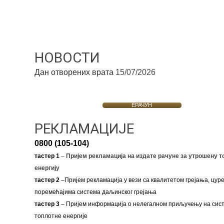
НОВОСТИ
Дан отворених врата
15/07/2026
ЕРАЧУН
РЕКЛАМАЦИЈЕ
0800 (105-104)
тастер 1
–
Пријем рекламација на издате рачуне за утрошену т
енергију
тастер 2
–Пријем рекламација у вези са квалитетом грејања, цуре
поремећајима система даљинског грејања
тастер 3
– Пријем информација о нелегалном приључењу на сис
топлотне енергије