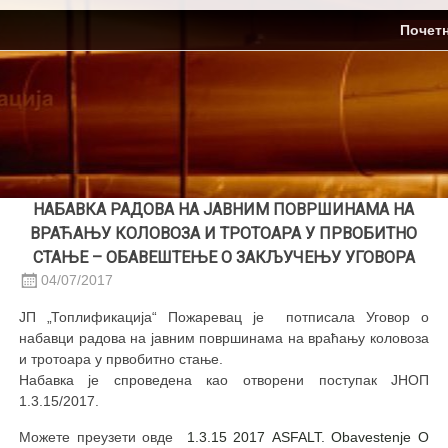
Skip
ЈП Топлификација
Почет
to
content
НАБАВКА РАДОВА НА ЈАВНИМ ПОВРШИНАМА НА
ВРАЋАЊУ КОЛОВОЗА И ТРОТОАРА У ПРВОБИТНО
СТАЊЕ – ОБАВЕШТЕЊЕ О ЗАКЉУЧЕЊУ УГОВОРА
04/07/2017
ЈП „Топлификација“ Пожаревац је потписала Уговор о
набавци радова на јавним површинама на враћању коловоза
и тротоара у првобитно стање.
Набавка је спроведена као отворени поступак ЈНОП
1.3.15/2017.
Можете преузети овде
1.3.15 2017 ASFALT. Obavestenje O