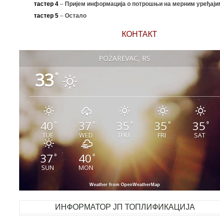
тастер 4
–
Пријем информација о потрошњи на мерним уређаји
тастер 5
–
Остало
КОНТАКТ
POŽAREVAC, RS
33
°
40
37
35
35
35
°
°
°
°
°
TUE
WED
THU
FRI
SAT
37
40
°
°
SUN
MON
Weather from OpenWeatherMap
ИНФОРМАТОР ЈП ТОПЛИФИКАЦИЈА