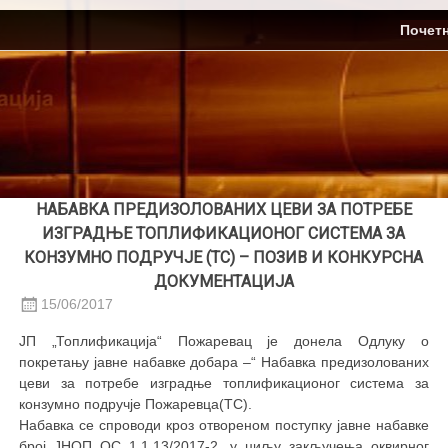
Skip
ЈП Топлификација
Почет
to
content
НАБАВКА ПРЕДИЗОЛОВАНИХ ЦЕВИ ЗА ПОТРЕБЕ
ИЗГРАДЊЕ ТОПЛИФИКАЦИОНОГ СИСТЕМА ЗА
КОНЗУМНО ПОДРУЧЈЕ (ТС) – ПОЗИВ И КОНКУРСНА
ДОКУМЕНТАЦИЈА
15/06/2017
ЈП „Топлификација“ Пожаревац је донела Одлуку о
покретању јавне набавке добара –“ Набавка предизолованих
цеви за потребе изградње топлификационог система за
конзумно подручје Пожаревца(ТС).
Набавка се спроводи кроз отвореном поступку јавне набавке
број ЈНОП ОС 1.1.13/2017-2, у циљу закључења оквирног