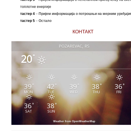
топлотне енергије
тастер 4
–
Пријем информација о потрошњи на мерним уређаји
тастер 5
–
Остало
КОНТАКТ
POŽAREVAC, RS
20
°
39
42
39
38
36
°
°
°
°
°
MON
TUE
WED
THU
FRI
36
38
°
°
SAT
SUN
Weather from OpenWeatherMap