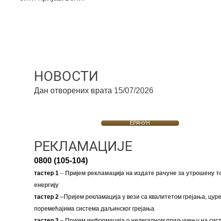
НОВОСТИ
Дан отворених врата
15/07/2026
ЕРАЧУН
РЕКЛАМАЦИЈЕ
0800 (105-104)
тастер 1
–
Пријем рекламација на издате рачуне за утрошену т
енергију
тастер 2
–Пријем рекламација у вези са квалитетом грејања, цуре
поремећајима система даљинског грејања
тастер 3
– Пријем информација о нелегалном приључењу на сис