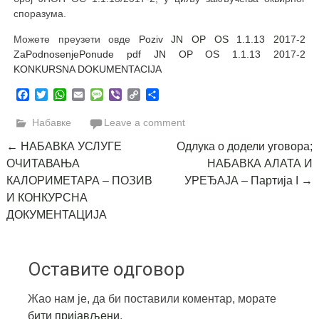
споразума.
Можете преузети овде
Poziv JN OP OS 1.1.13 2017-2
ZaPodnosenjePonude pdf
JN OP OS 1.1.13 2017-2
KONKURSNA DOKUMENTACIJA
Facebook
Twitter
WhatsApp
Email
Message
Viber
Copy
Share
Link
Набавке
Leave a comment
Post
←
НАБАВКА УСЛУГЕ
Одлука о додели уговора;
ОЧИТАВАЊА
НАБАВКА АЛАТА И
navigation
КАЛОРИМЕТАРА – ПОЗИВ
УРЕЂАЈА – Партија I
→
И КОНКУРСНА
ДОКУМЕНТАЦИЈА
Оставите одговор
Жао нам је, да би поставили коментар, морате
бити пријављени
.