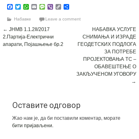
Facebook
Twitter
WhatsApp
Email
Message
Viber
Copy
Share
Link
Набавке
Leave a comment
Post
←
ЈНМВ 1.1.2II/2017
НАБАВКА УСЛУГЕ
2.Партија-Електрични
СНИМАЊА И ИЗРАДЕ
navigation
апарати, Појашњење бр.2
ГЕОДЕТСКИХ ПОДЛОГА
ЗА ПОТРЕБЕ
ПРОЈЕКТОВАЊА ТС –
ОБАВЕШТЕЊЕ О
ЗАКЉУЧЕНОМ УГОВОРУ
→
Оставите одговор
Жао нам је, да би поставили коментар, морате
бити пријављени
.