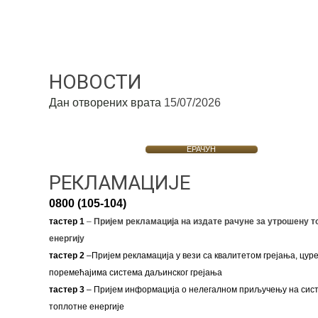
НОВОСТИ
Дан отворених врата
15/07/2026
ЕРАЧУН
РЕКЛАМАЦИЈЕ
0800 (105-104)
тастер 1
–
Пријем рекламација на издате рачуне за утрошену т
енергију
тастер 2
–Пријем рекламација у вези са квалитетом грејања, цуре
поремећајима система даљинског грејања
тастер 3
– Пријем информација о нелегалном приључењу на сис
топлотне енергије