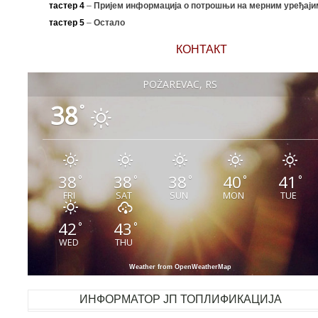
тастер 4
–
Пријем информација о потрошњи на мерним уређаји
тастер 5
–
Остало
КОНТАКТ
POŽAREVAC, RS
38
°
38
38
38
40
41
°
°
°
°
°
FRI
SAT
SUN
MON
TUE
42
43
°
°
WED
THU
Weather from OpenWeatherMap
ИНФОРМАТОР ЈП ТОПЛИФИКАЦИЈА