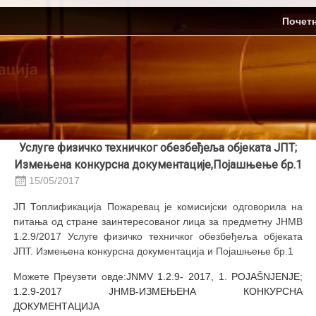
Skip
ЈП Топлификација
Почет
to
content
Услуге физичко техничког обезбеђеља објеката ЈПТ;
Измењена конкурсна документације,Појашњење бр.1
15/05/2017
ЈП Топлификација Пожаревац је комисијски одговорила на
питања од стране заинтересованог лица за предметну ЈНМВ
1.2.9/2017 Услуге физичко техничког обезбеђеља објеката
ЈПТ. Измењена конкурсна документација и Појашњење бр.1
Можете Преузети овде:
JNMV 1.2.9- 2017, 1. POJAŠNJENJE
;
1.2.9-2017 ЈНМВ-ИЗМЕЊЕНА КОНКУРСНА
ДОКУМЕНТАЦИЈА