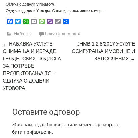
Одлука о додели
у прилогу:
Одлука о додели Уговора; Санација ревизионих комора
Facebook
Twitter
WhatsApp
Email
Message
Viber
Copy
Share
Link
Набавке
Leave a comment
Post
←
НАБАВКА УСЛУГЕ
ЈНМВ 1.2.8/2017 УСЛУГЕ
СНИМАЊА И ИЗРАДЕ
ОСИГУРАЊА ИМОВИНЕ И
navigation
ГЕОДЕТСКИХ ПОДЛОГА
ЗАПОСЛЕНИХ
→
ЗА ПОТРЕБЕ
ПРОЈЕКТОВАЊА ТС –
ОДЛУКА О ДОДЕЛИ
УГОВОРА
Оставите одговор
Жао нам је, да би поставили коментар, морате
бити пријављени
.