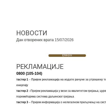
НОВОСТИ
Дан отворених врата
15/07/2026
ЕРАЧУН
РЕКЛАМАЦИЈЕ
0800 (105-104)
тастер 1
–
Пријем рекламација на издате рачуне за утрошену т
енергију
тастер 2
–Пријем рекламација у вези са квалитетом грејања, цуре
поремећајима система даљинског грејања
тастер 3
– Пријем информација о нелегалном приључењу на сис