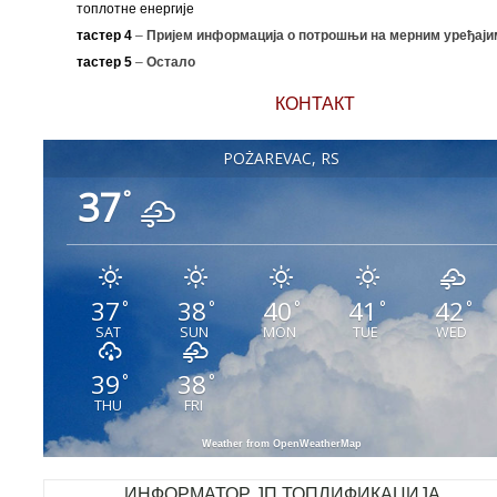
топлотне енергије
тастер 4
–
Пријем информација о потрошњи на мерним уређаји
тастер 5
–
Остало
КОНТАКТ
POŽAREVAC, RS
37
°
37
38
40
41
42
°
°
°
°
°
SAT
SUN
MON
TUE
WED
39
38
°
°
THU
FRI
Weather from OpenWeatherMap
ИНФОРМАТОР ЈП ТОПЛИФИКАЦИЈА