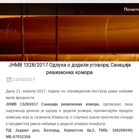
Skip
ЈП Топлификација
Почет
to
content
ЈНМВ 1328/2017 Одлука о додели уговора; Санација
ревизионих комора
21/04/2017
Дана 21. априла 2017. године по спроведеном поступку јавне набавке
мале вредности
ЈНМВ 1328/2017 Санација ревизионих комора
, oдговорно лице
наручиоца донело је одлуку о додели уговора, прихватајући предлог
комисије која је сачинила Извештај о стручној оцени приспелих понуда
у предметној јавној набавци о додели уговора понуђачу:
ПД Јадран доо, Београд, Корнатска бр.2, ПИБ: 100206540;
МБ:07032358