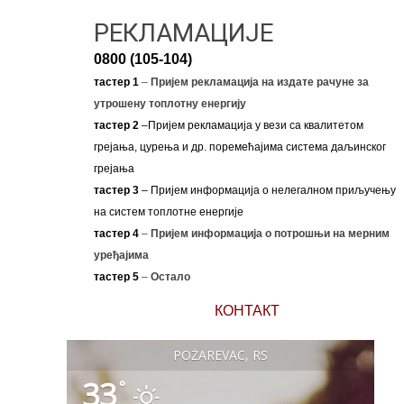
РЕКЛАМАЦИЈЕ
0800 (105-104)
тастер 1
–
Пријем рекламација на издате рачуне за
утрошену топлотну енергију
тастер 2
–Пријем рекламација у вези са квалитетом
грејања, цурења и др. поремећајима система даљинског
грејања
тастер 3
– Пријем информација о нелегалном приључењу
на систем топлотне енергије
тастер 4
–
Пријем информација о потрошњи на мерним
уређајима
тастер 5
–
Остало
КОНТАКТ
POŽAREVAC, RS
33
°