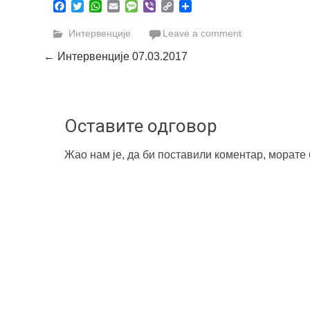
Facebook
Twitter
WhatsApp
Email
Message
Viber
Copy
Share
Link
Интервенције
Leave a comment
Post
←
Интервенције 07.03.2017
navigation
Оставите одговор
Жао нам је, да би поставили коментар, морате