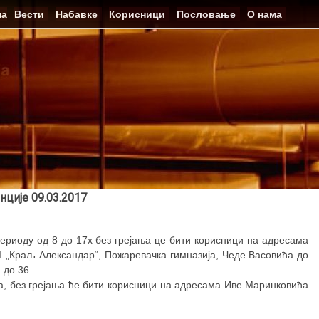
на
Вести
Набавке
Корисници
Пословање
О нама
нције 09.03.2017
ериоду од 8 до 17х без грејања це бити корисници на адресама
 „Краљ Александар“, Пожаревачка гимназија, Чеде Васовића до
 до 36.
ћа, без грејања ће бити корисници на адресама Иве Маринковића