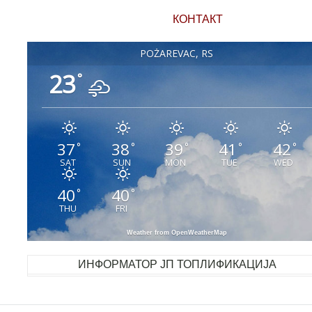
КОНТАКТ
POŽAREVAC, RS
23
°
37
38
39
41
42
°
°
°
°
°
SAT
SUN
MON
TUE
WED
40
40
°
°
THU
FRI
Weather from OpenWeatherMap
ИНФОРМАТОР ЈП ТОПЛИФИКАЦИЈА