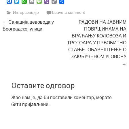
Facebook
Twitter
WhatsApp
Email
Message
Viber
Copy
Share
Link
Интервенције
Leave a comment
Post
←
Санација цевовода у
РАДОВИ НА ЈАВНИМ
Београдској улици
ПОВРШИНАМА НА
navigation
ВРАЋАЊУ КОЛОВОЗА И
ТРОТОАРА У ПРВОБИТНО
СТАЊЕ- ОБАВЕШТЕЊЕ О
ЗАКЉУЧЕНОМ УГОВОРУ
→
Оставите одговор
Жао нам је, да би поставили коментар, морате
бити пријављени
.