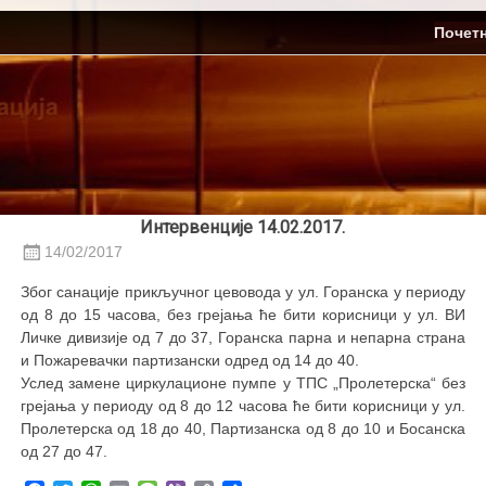
Skip
ЈП Топлификација
Почет
to
content
Интервенције 14.02.2017.
14/02/2017
Због санације прикључног цевовода у ул. Горанска у периоду
од 8 до 15 часова, без грејања ће бити корисници у ул. ВИ
Личке дивизије од 7 до 37, Горанска парна и непарна страна
и Пожаревачки партизански одред од 14 до 40.
Услед замене циркулационе пумпе у ТПС „Пролетерска“ без
грејања у периоду од 8 до 12 часова ће бити корисници у ул.
Пролетерска од 18 до 40, Партизанска од 8 до 10 и Босанска
од 27 до 47.