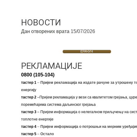
НОВОСТИ
Дан отворених врата
15/07/2026
ЕРАЧУН
РЕКЛАМАЦИЈЕ
0800 (105-104)
тастер 1
–
Пријем рекламација на издате рачуне за утрошену т
енергију
тастер 2
–Пријем рекламација у вези са квалитетом грејања, цуре
поремећајима система даљинског грејања
тастер 3
– Пријем информација о нелегалном приључењу на сис
топлотне енергије
тастер 4
–
Пријем информација о потрошњи на мерним уређаји
тастер 5
–
Остало