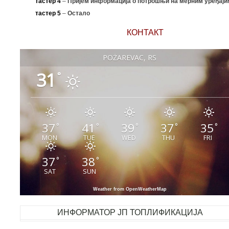
тастер 4
–
Пријем информација о потрошњи на мерним уређаји
тастер 5
–
Остало
КОНТАКТ
POŽAREVAC, RS
31
°
37
41
39
37
35
°
°
°
°
°
MON
TUE
WED
THU
FRI
37
38
°
°
SAT
SUN
Weather from OpenWeatherMap
ИНФОРМАТОР ЈП ТОПЛИФИКАЦИЈА