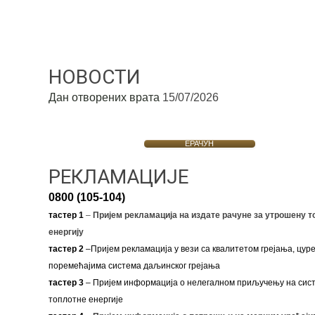
НОВОСТИ
Дан отворених врата
15/07/2026
ЕРАЧУН
РЕКЛАМАЦИЈЕ
0800 (105-104)
тастер 1
–
Пријем рекламација на издате рачуне за утрошену т
енергију
тастер 2
–Пријем рекламација у вези са квалитетом грејања, цуре
поремећајима система даљинског грејања
тастер 3
– Пријем информација о нелегалном приључењу на сис
топлотне енергије