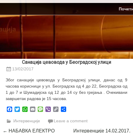
Skip
ЈП Топлификација
Почет
to
content
Санација цевовода у Београдској улици
13/02/2017
Због санације цевовода у Београдској улици, данас од 9
часова корисници у ул. Београдска од 4 до 22, Београдска од
1 до 7 и Шумадијска од 12 до 14 су без грејања . Очекивани
завршетак радова је 15 часова.
Facebook
Twitter
WhatsApp
Email
Message
Viber
Copy
Share
Link
Интервенције
Leave a comment
Post
←
НАБАВКА ЕЛЕКТРО
Интервенције 14.02.2017.