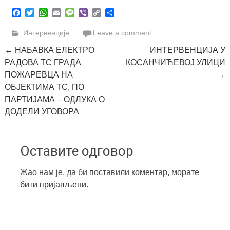
Facebook
Twitter
WhatsApp
Email
Message
Viber
Copy
Share
Link
Интервенције
Leave a comment
Post
←
НАБАВКА ЕЛЕКТРО
ИНТЕРВЕНЦИЈА У
РАДОВА ТС ГРАДА
КОСАНЧИЋЕВОЈ УЛИЦИ
navigation
ПОЖАРЕВЦА НА
→
ОБЈЕКТИМА ТС, ПО
ПАРТИЈАМА – ОДЛУКА О
ДОДЕЛИ УГОВОРА
Оставите одговор
Жао нам је, да би поставили коментар, морате
бити пријављени
.