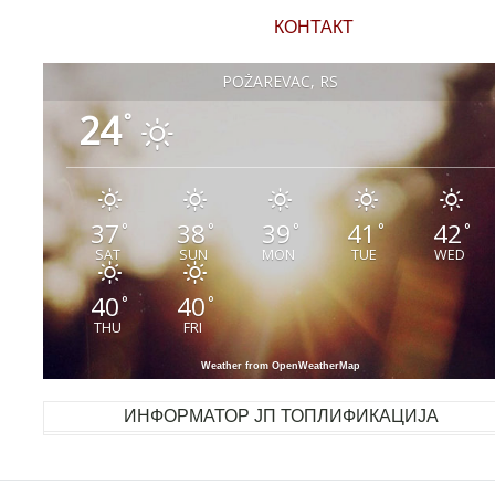
КОНТАКТ
POŽAREVAC, RS
24
°
37
38
39
41
42
°
°
°
°
°
SAT
SUN
MON
TUE
WED
40
40
°
°
THU
FRI
Weather from OpenWeatherMap
ИНФОРМАТОР ЈП ТОПЛИФИКАЦИЈА