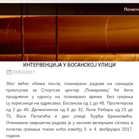
Skip
ЈП Топлификација
Почет
to
content
ИНТЕРВЕНЦИЈА У БОСАНСКОЈ УЛИЦИ
03/02/2017
Због већег обима посла, планирани радови на санација
прикључка за Спортски центар „Пожаревац“ ће бити
продужени у односу на планирано време. Без грејања
су корисници на адресама: Босанска од 1 до 48, Пролетерска
од 2 до 40, Далматинска од 6 до 32, Лоле Рибара од 23 до
75, Васе Пелагића и део улице Ђурђа Бранковића.
Очекивани завршетак радова је у касним вечерњим сатима а
почетак грекања током ноћи између 3. и 4. фебруара 2017.
године.