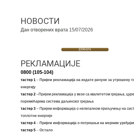
НОВОСТИ
Дан отворених врата
15/07/2026
ЕРАЧУН
РЕКЛАМАЦИЈЕ
0800 (105-104)
тастер 1
–
Пријем рекламација на издате рачуне за утрошену т
енергију
тастер 2
–Пријем рекламација у вези са квалитетом грејања, цуре
поремећајима система даљинског грејања
тастер 3
– Пријем информација о нелегалном приључењу на сис
топлотне енергије
тастер 4
–
Пријем информација о потрошњи на мерним уређаји
тастер 5
–
Остало