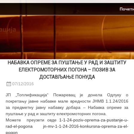
Skip
ЈП Топлификација
Почет
to
content
НАБАВКА ОПРЕМЕ ЗА ПУШТАЊЕ У РАД И ЗАШТИТУ
ЕЛЕКТРОМОТОРНИХ ПОГОНА – ПОЗИВ ЗА
ДОСТАВЉАЊЕ ПОНУДА
07/12/2016
ЈП „Топлификација“ Пожаревац је донела Одлуку о
покретању јавне набавке мале вредности ЈНМВ 1.1.24/2016
за предметну јавну набавку добара – Набавка опреме за
пуштање у рад и заштиту електромоторних погона.
Можете преузети овде
1-1-24-poziv-oprema-za-pustanje-u-
rad-el-pogona
jn-mv-1-1-24-2016-konkursna-oprema-za-el-
pogon