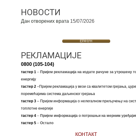
НОВОСТИ
Дан отворених врата
15/07/2026
ЕРАЧУН
РЕКЛАМАЦИЈЕ
0800 (105-104)
тастер 1
–
Пријем рекламација на издате рачуне за утрошену т
енергију
тастер 2
–Пријем рекламација у вези са квалитетом грејања, цуре
поремећајима система даљинског грејања
тастер 3
– Пријем информација о нелегалном приључењу на сис
топлотне енергије
тастер 4
–
Пријем информација о потрошњи на мерним уређаји
тастер 5
–
Остало
КОНТАКТ