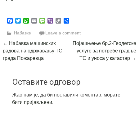
Facebook
Twitter
WhatsApp
Email
Message
Viber
Copy
Share
Link
Набавке
Leave a comment
Post
←
Набавка машинских
Појашњење бр.2-Геодетске
радова на одржавању ТС
услуге за потребе градње
navigation
града Пожаревца
ТС и уноса у катастар
→
Оставите одговор
Жао нам је, да би поставили коментар, морате
бити пријављени
.