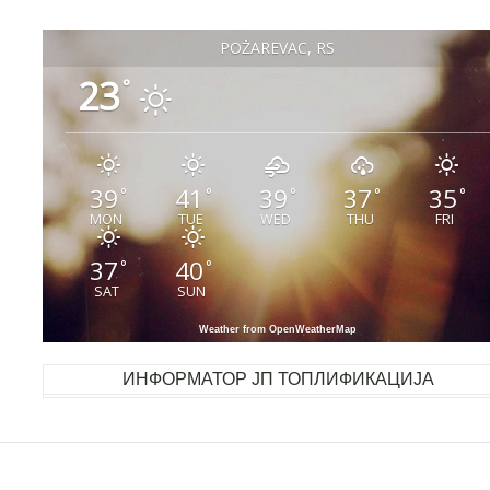
POŽAREVAC, RS
23
°
39
41
39
37
35
°
°
°
°
°
MON
TUE
WED
THU
FRI
37
40
°
°
SAT
SUN
Weather from OpenWeatherMap
ИНФОРМАТОР ЈП ТОПЛИФИКАЦИЈА