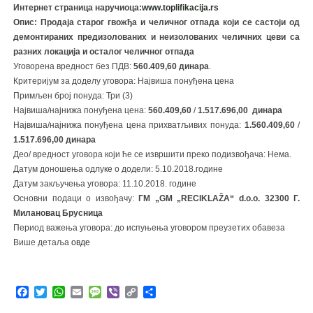
Интернет страница наручиоца:
www.toplifikacija.rs
Опис:
Продаја старог гвожђа и челичног отпада који се састоји од
демонтираних предизолованих и неизолованих челичних цеви са
разних локација и осталог челичног отпада
Уговорена вредност без ПДВ:
560.409,60
динара
.
Критеријум за доделу уговора: Највиша понуђена цена
Примљен број понуда: Три (3)
Највиша/најнижа понуђена цена:
560.409,60
/
1.517.696,00
динара
Највиша/најнижа понуђена цена прихватљивих понуда:
1.560.409,60
/
1.517.696,00
динара
Део/ вредност уговора који ће се извршити преко подизвођача: Нема.
Датум доношења одлуке о додели: 5.10.2018.године
Датум закључења уговора: 11.10.2018. године
Основни подаци о извођачу:
ГМ „
GM „RECIKLAŽA“ d.o.o.
32300 Г.
Милановац Брусница
Период важења уговора: до испуњења уговором преузетих обавеза
Више детаља
овде
Facebook
Twitter
WhatsApp
Email
Message
Viber
Copy
Share
Link