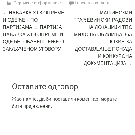
Сервисне информације
Leave a comment
Post
←
НАБАВКА ХТЗ ОПРЕМЕ
МАШИНСКИИ
И ОДЕЋЕ – ПО
ГРАЂЕВИНСКИ РАДОВИ
navigation
ПАРТИЈАМА, 1. ПАРТИЈА
НА ЛОКАЦИЈИ ТПС
НАБАВКА ХТЗ ОПРЕМЕ И
МИЛОША ОБИЛИЋА 36А
ОДЕЋЕ- ОБАВЕШТЕЊЕ О
– ПОЗИВ ЗА
ЗАКЉУЧЕНОМ УГОВОРУ
ДОСТАВЉАЊЕ ПОНУДА
И КОНКУРСНА
ДОКУМЕНТАЦИЈА
→
Оставите одговор
Жао нам је, да би поставили коментар, морате
бити пријављени
.