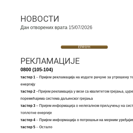
НОВОСТИ
Дан отворених врата
15/07/2026
ЕРАЧУН
РЕКЛАМАЦИЈЕ
0800 (105-104)
тастер 1
–
Пријем рекламација на издате рачуне за утрошену т
енергију
тастер 2
–Пријем рекламација у вези са квалитетом грејања, цуре
поремећајима система даљинског грејања
тастер 3
– Пријем информација о нелегалном приључењу на сис
топлотне енергије
тастер 4
–
Пријем информација о потрошњи на мерним уређаји
тастер 5
–
Остало