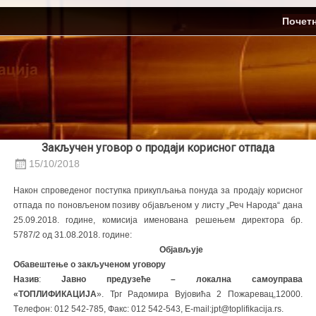
Skip
ЈП Топлификација
Почет
to
content
Закључен уговор о продаји корисног отпада
15/10/2018
Након спроведеног поступка прикупљања понуда за продају корисног
отпада по поновљеном позиву објављеном у листу „Реч Народа“ дана
25.09.2018. године, комисија именована решењем директора бр.
5787/2 од 31.08.2018. године:
Објављује
Обавештење о закљученом уговору
Назив
:
Јавно предузеће – локална самоуправа
«ТОПЛИФИКАЦИЈА
». Трг Радомира Вујовића 2 Пожаревац,12000.
Tелефон: 012 542-785, Факс: 012 542-543, Е-mail:jpt@toplifikacija.rs.