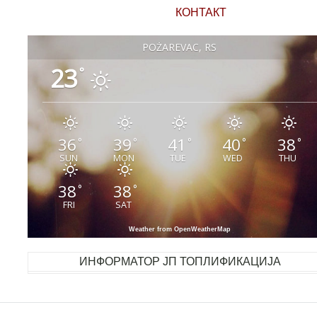
КОНТАКТ
POŽAREVAC, RS
23
°
36
39
41
40
38
°
°
°
°
°
SUN
MON
TUE
WED
THU
38
38
°
°
FRI
SAT
Weather from OpenWeatherMap
ИНФОРМАТОР ЈП ТОПЛИФИКАЦИЈА